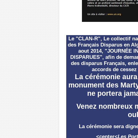
Le "CLAN-R", Le collectif na
des Français Disparus en Alg
aout 2014, "JOURNÉE
DISPARUES", afin de demand
des disparus Français, enl
accords de cessez 
La cérémonie aura 
monument des Martyr
ne portera jam
Venez nombreux m
ou
La cérémonie sera digne
<center<
Les Por