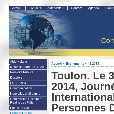
Accueil
Contacts
Aide visiteur
Contact
Agenda
Plan d
Com
Aide visiteur
Accueil
Evènements
43.2014
>
>
Nouvelle rubrique N° 203
Toulon. Le 
Pouvoirs Publics
Dossiers
2014, Journ
Le CLAN-R
Communication
Internationa
Nouvelles d’ailleurs...
Commission Histoire et
Réalité des Faits
Personnes D
Points de vue
Bernard Lugan-