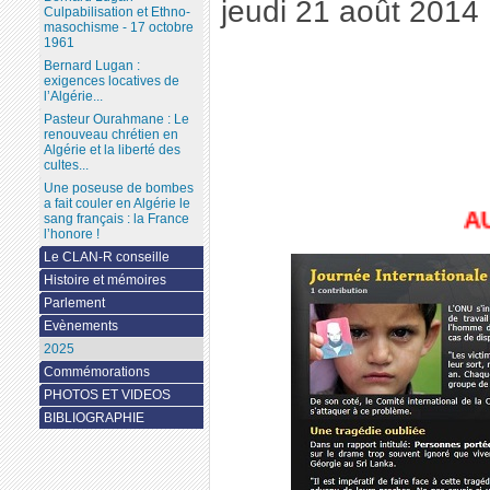
jeudi 21 août 2014
Culpabilisation et Ethno-
masochisme - 17 octobre
1961
Bernard Lugan :
exigences locatives de
l’Algérie...
Pasteur Ourahmane : Le
renouveau chrétien en
Algérie et la liberté des
cultes...
Une poseuse de bombes
a fait couler en Algérie le
AU 30 
sang français : la France
l’honore !
Le CLAN-R conseille
Histoire et mémoires
Parlement
Evènements
2025
Commémorations
PHOTOS ET VIDEOS
BIBLIOGRAPHIE