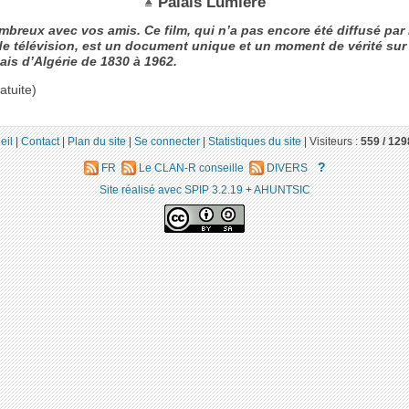
Palais Lumière
breux avec vos amis. Ce film, qui n’a pas encore été diffusé par 
e télévision, est un document unique et un moment de vérité sur l
ais d’Algérie de 1830 à 1962.
atuite)
eil
|
Contact
|
Plan du site
|
Se connecter
|
Statistiques du site
|
Visiteurs :
559 /
129
?
FR
Le CLAN-R conseille
DIVERS
Site réalisé avec SPIP 3.2.19
+
AHUNTSIC