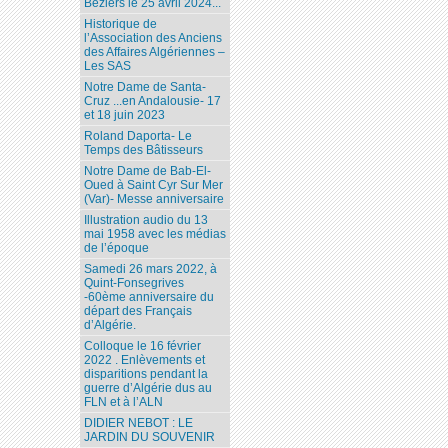
Béziers le 25 avril 2024...
Historique de
l’Association des Anciens
des Affaires Algériennes –
Les SAS
Notre Dame de Santa-
Cruz ...en Andalousie- 17
et 18 juin 2023
Roland Daporta- Le
Temps des Bâtisseurs
Notre Dame de Bab-El-
Oued à Saint Cyr Sur Mer
(Var)- Messe anniversaire
Illustration audio du 13
mai 1958 avec les médias
de l’époque
Samedi 26 mars 2022, à
Quint-Fonsegrives
-60ème anniversaire du
départ des Français
d’Algérie.
Colloque le 16 février
2022 . Enlèvements et
disparitions pendant la
guerre d’Algérie dus au
FLN et à l’ALN
DIDIER NEBOT : LE
JARDIN DU SOUVENIR