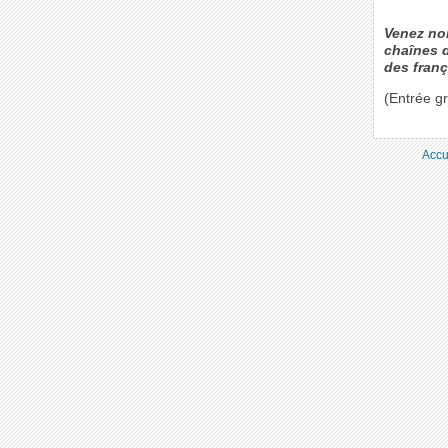
Venez nom
chaînes d
des franç
(Entrée gr
Accu