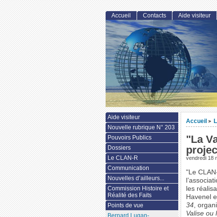
Accueil
Contacts
Aide visiteur
Aide visiteur
Accueil
L
>
Nouvelle rubrique N° 203
"La Va
Pouvoirs Publics
projec
Dossiers
Le CLAN-R
vendredi 18 
Communication
"Le CLAN-
Nouvelles d’ailleurs...
l’associat
Commission Histoire et
les réalis
Réalité des Faits
Havenel e
34
, organ
Points de vue
Valise ou 
Bernard Lugan-