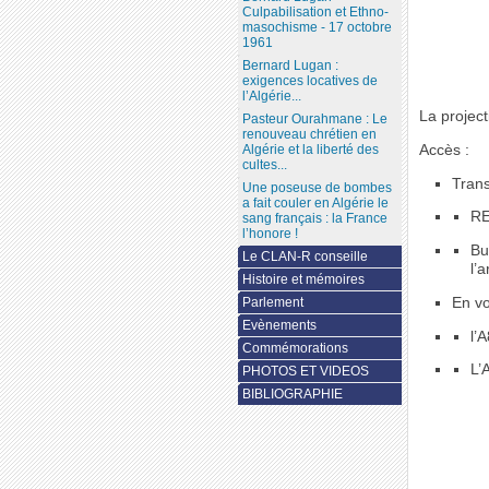
Culpabilisation et Ethno-
masochisme - 17 octobre
1961
Bernard Lugan :
exigences locatives de
l’Algérie...
La project
Pasteur Ourahmane : Le
renouveau chrétien en
Accès :
Algérie et la liberté des
cultes...
Trans
Une poseuse de bombes
a fait couler en Algérie le
RE
sang français : la France
l’honore !
Bu
Le CLAN-R conseille
l’a
Histoire et mémoires
En vo
Parlement
Evènements
l’
Commémorations
L’
PHOTOS ET VIDEOS
BIBLIOGRAPHIE