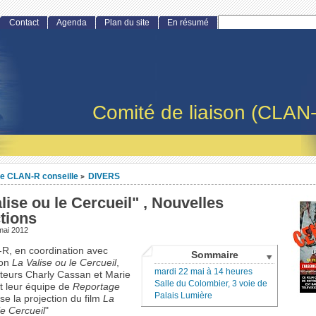
Contact
Agenda
Plan du site
En résumé
Comité de liaison (CLAN
e CLAN-R conseille
DIVERS
>
lise ou le Cercueil" , Nouvelles
tions
mai 2012
R, en coordination avec
Sommaire
ion
La Valise ou le Cercueil
,
mardi 22 mai à 14 heures
ateurs Charly Cassan et Marie
Salle du Colombier, 3 voie de
t leur équipe de
Reportage
Palais Lumière
ise la projection du film
La
le Cercueil
"