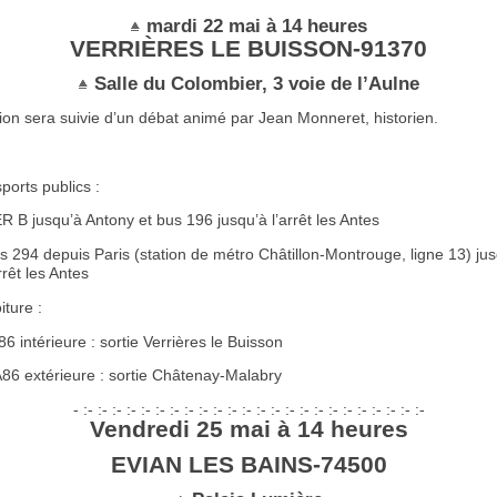
mardi 22 mai à 14 heures
VERRIÈRES LE BUISSON-91370
Salle du Colombier, 3 voie de l’Aulne
ion sera suivie d’un débat animé par Jean Monneret, historien.
ports publics :
R B jusqu’à Antony et bus 196 jusqu’à l’arrêt les Antes
s 294 depuis Paris (station de métro Châtillon-Montrouge, ligne 13) ju
rrêt les Antes
iture :
A86 intérieure : sortie Verrières le Buisson
A86 extérieure : sortie Châtenay-Malabry
- :- :- :- :- :- :- :- :- :- :- :- :- :- :- :- :- :- :- :- :- :- :- :- :-
Vendredi 25 mai à 14 heures
EVIAN LES BAINS-74500