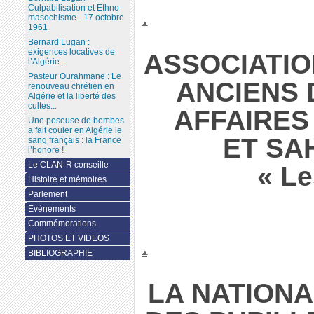
Culpabilisation et Ethno-
masochisme - 17 octobre
1961
Bernard Lugan :
exigences locatives de
ASSOCIATIO
l’Algérie...
Pasteur Ourahmane : Le
ANCIENS 
renouveau chrétien en
Algérie et la liberté des
cultes...
AFFAIRES
Une poseuse de bombes
a fait couler en Algérie le
ET SA
sang français : la France
l’honore !
Le CLAN-R conseille
« Le
Histoire et mémoires
Parlement
Evènements
Commémorations
PHOTOS ET VIDEOS
BIBLIOGRAPHIE
LA NATIONA