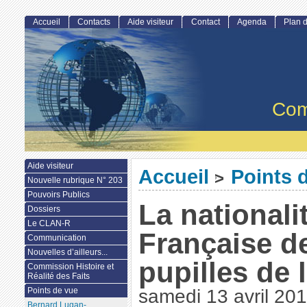
Accueil
Contacts
Aide visiteur
Contact
Agenda
Plan d
Com
Aide visiteur
Accueil
Points 
>
Nouvelle rubrique N° 203
Pouvoirs Publics
La nationali
Dossiers
Le CLAN-R
Française d
Communication
Nouvelles d’ailleurs...
pupilles de 
Commission Histoire et
Réalité des Faits
Points de vue
samedi 13 avril 20
Bernard Lugan-