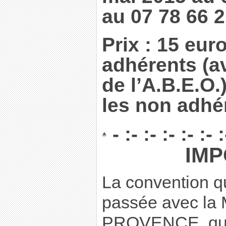
au 07 78 66 2
Prix : 15 eur
adhérents (av
de l’A.B.E.O.
les non adhé
- :- :- :- :- :- :
IM
La convention 
passée avec la 
PROVENCE, qui