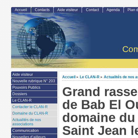
Accueil
Contacts
Aide visiteur
Contact
Agenda
Plan d
Com
Aide visiteur
Accueil
Le CLAN-R
Actualités de nos a
>
>
Nouvelle rubrique N° 203
Grand rass
Pouvoirs Publics
Dossiers
de Bab El O
Le CLAN-R
Contacter le CLAN-R
domaine du
Domaine du CLAN-R
Actualités de nos
associations
Saint Jean l
Communication
Nouvelles d’ailleurs...