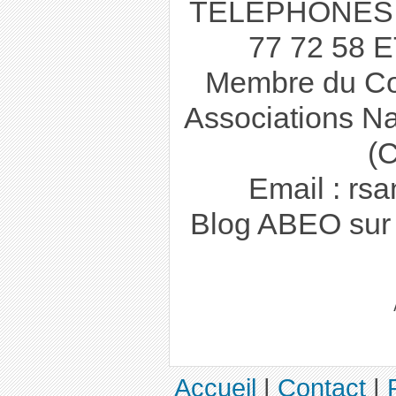
TELEPHONES :
77 72 58 E
Membre du Co
Associations Na
(
Email : rs
Blog ABEO sur 
Accueil
|
Contact
|