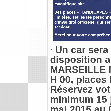
magnifique site.
Des places « HANDICAPES » s
limitées, seules les personne
d’invalidité officielle, qui s
accéder.
Merci pour votre compréhen
Un car sera 
disposition 
MARSEILLE M
H 00, places 
Réservez vot
minimum 15 j
mai 2015 au 