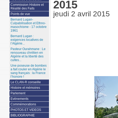
2015
Commission Histoire et
Réalité des Faits
jeudi 2 avril 2015
Points de vue
Bernard Lugan-
Culpabilisation et Ethno-
masochisme - 17 octobre
1961
Bernard Lugan :
exigences locatives de
l’Algérie...
Pasteur Ourahmane : Le
renouveau chrétien en
Algérie et la liberté des
cultes...
Une poseuse de bombes
a fait couler en Algérie le
sang français : la France
l’honore !
Le CLAN-R conseille
Histoire et mémoires
Parlement
Evènements
Commémorations
PHOTOS ET VIDEOS
BIBLIOGRAPHIE