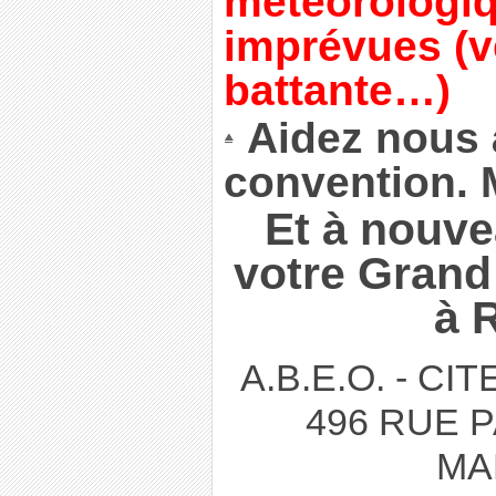
météorologiq
imprévues (ve
battante…)
Aidez nous 
convention. 
Et à nouv
votre Gran
à 
A.B.E.O. - CI
496 RUE P
MA