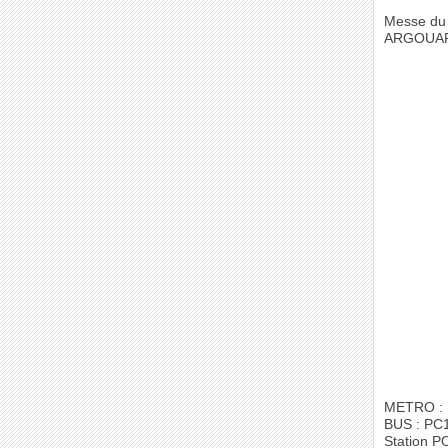
Messe du 
ARGOUA
METRO : 
BUS : PC1 
Station