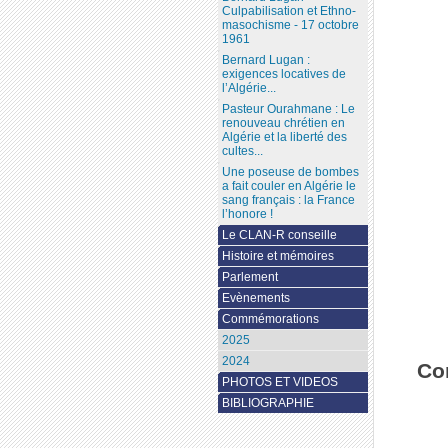
Culpabilisation et Ethno-
masochisme - 17 octobre
1961
Bernard Lugan :
exigences locatives de
l’Algérie...
Pasteur Ourahmane : Le
renouveau chrétien en
Algérie et la liberté des
cultes...
Une poseuse de bombes
a fait couler en Algérie le
sang français : la France
l’honore !
Le CLAN-R conseille
Histoire et mémoires
Parlement
Evènements
Commémorations
2025
2024
Co
PHOTOS ET VIDEOS
BIBLIOGRAPHIE