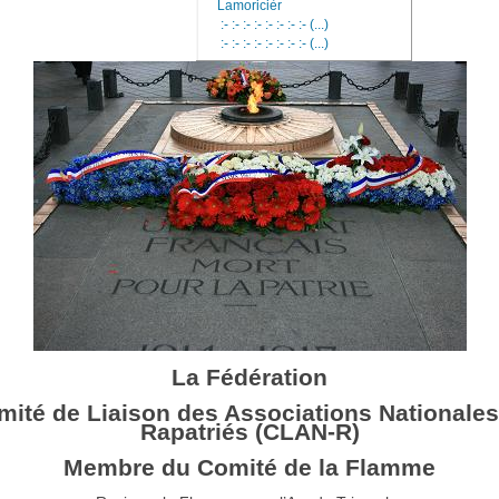
Lamoricièr
:- :- :- :- :- :- :- :- (...)
:- :- :- :- :- :- :- :- (...)
La Fédération
mité de Liaison des Associations Nationales
Rapatriés (CLAN-R)
Membre du Comité de la Flamme