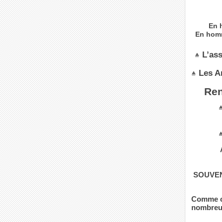
En 
En homm
L’as
Les A
Ren
SOUVEN
Comme ch
nombreu