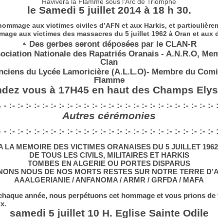
Ravivera la Flamme sous l’Arc de Triomphe
le Samedi 5 juillet 2014 à 18 h 30.
hommage aux victimes civiles d’AFN et aux Harkis, et particulière
age aux victimes des massacres du 5 juillet 1962 à Oran et aux 
Des gerbes seront déposées par le CLAN-R
sociation Nationale des Rapatriés Oranais - A.N.R.O, Me
Clan
nciens du Lycée Lamoricière (A.L.L.O)- Membre du Comi
Flamme
dez vous à 17H45 en haut des Champs Ely
- :- :- :- :- :- :- :- :- :- :- :- :- :- :- :- :- :- :- :- :- :- :- :- :- :- 
Autres cérémonies
- :- :- :- :- :- :- :- :- :- :- :- :- :- :- :- :- :- :- :- :- :- :- :- :- :- 
A LA MEMOIRE DES VICTIMES ORANAISES DU 5 JUILLET 1962
DE TOUS LES CIVILS, MILITAIRES ET HARKIS
TOMBES EN ALGERIE OU PORTES DISPARUS
ONS NOUS DE NOS MORTS RESTES SUR NOTRE TERRE D’
AAALGERIANIE / ANFANOMA / ARMR / GRFDA / MAFA
aque année, nous perpétuons cet hommage et vous prions de 
x.
samedi 5 juillet 10 H. Eglise Sainte Odile