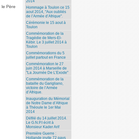
2014
 le Père
Hommage à Toulon ce 15
aout 2014, "Aux oubliés
de l’Armée d’Afrique".
Cérémonie le 15 aout à
Toulon
Commémoration de la
Tragédie de Mers-El-
Kébir. Le 3 juillet 2014 à
Toulon
Commémorations du 5
juillet partout en France
Commémoration le 27
juin 2014 à Marseille de
"La Journée De L’Exode"
Commémoration de la
bataille du Garigliano,
victoire de l’Armée
d’Afrique.
Inauguration du Mémorial
de Notre Dame d’Afrique
à Théoule le 1er Mai
2014
Défilé du 14 juillet 2014.
Le G.N.P.I écrit à
Monsieur Kader Arif
Première Guerre :
Hollande invite 72 pays