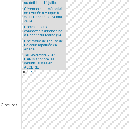
au défilé du 14 juillet
Cérémonie au Mémorial
de l’Armée d’Afrique à
Saint Raphaël le 24 mai
2014
Hommage aux
combattants d’Indochine
à Nogent sur Marne (94)
Une statue de l’église de
Belcourt rapatriée en
Ariège
1er Novembre 2014
L’ANRO honore les
défunts laissés en
ALGERIE
0
|
15
 12 heures