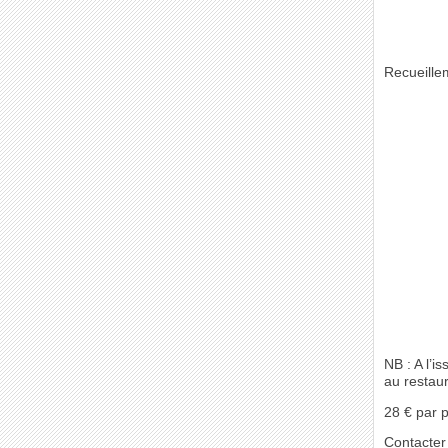
Recueille
NB : A l’i
au restau
28 € par 
Contacter