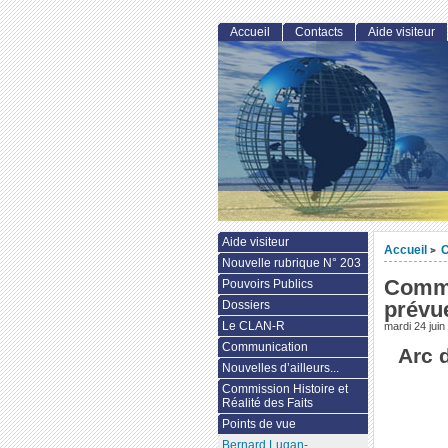
Accueil
Contacts
Aide visiteur
Aide visiteur
Accueil
>
Nouvelle rubrique N° 203
Commé
Pouvoirs Publics
prévue
Dossiers
Le CLAN-R
mardi 24 juin
Communication
Arc 
Nouvelles d’ailleurs...
Commission Histoire et
Réalité des Faits
Points de vue
Bernard Lugan-