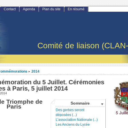
Contact
Agenda
Plan du site
En résumé
Comité de liaison (CLAN
Commémorations
2014
>
moration du 5 Juillet. Cérémonies
s à Paris, 5 juillet 2014
 2014
de Triomphe de
Sommaire
Paris
Des gerbes seront
déposées (...)
L’association Nationale (...)
Les Anciens du Lycée