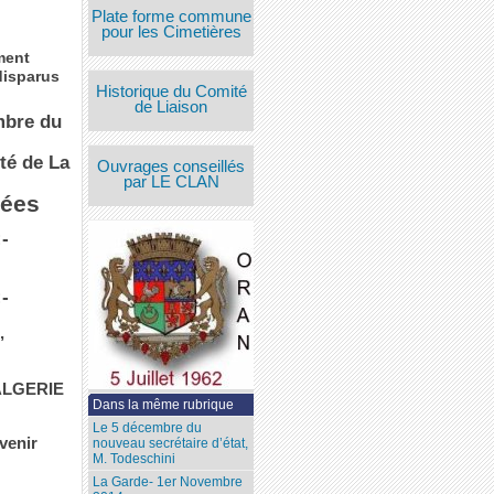
Plate forme commune
pour les Cimetières
ment
disparus
Historique du Comité
de Liaison
mbre du
té de La
Ouvrages conseillés
par LE CLAN
sées
:-
:-
,
ALGERIE
Dans la même rubrique
Le 5 décembre du
venir
nouveau secrétaire d’état,
M. Todeschini
La Garde- 1er Novembre