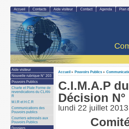
Accueil
Contacts
Aide visiteur
Contact
Agenda
Plan d
Com
Aide visiteur
Accueil
Pouvoirs Publics
Communicatio
>
>
Nouvelle rubrique N° 203
C.I.M.A.P du 
Pouvoirs Publics
Charte et Plate Forme de
revendications du CLAN-
Décision N°
R
M.I.R et H.C.R
lundi 22 juillet 2013
Communications des
Pouvoirs publics
Comit
Courriers adressés aux
Pouvoirs Publics
Dossiers