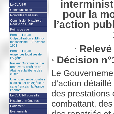
interminist
Le CLAN-R
Communication
pour la m
Nouvelles d’ailleurs...
l’action publ
Commission Histoire et
Réalité des Faits
Points de vue
Bernard Lugan-
Culpabilisation et Ethno-
masochisme - 17 octobre
Relevé
1961
Bernard Lugan :
exigences locatives de
Décision n°1
l’Algérie...
Pasteur Ourahmane : Le
renouveau chrétien en
Le Gouvernemen
Algérie et la liberté des
cultes...
Une poseuse de bombes
d’action détaillé
a fait couler en Algérie le
sang français : la France
l’honore !
des prestations
Le CLAN-R conseille
Histoire et mémoires
combattant, des 
Parlement
des rapatriés et
Evènements