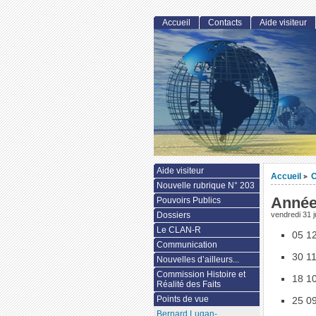
Accueil
Contacts
Aide visiteur
Aide visiteur
Accueil
>
Nouvelle rubrique N° 203
Année
Pouvoirs Publics
Dossiers
vendredi 31 j
Le CLAN-R
05 1
Communication
30 1
Nouvelles d’ailleurs...
Commission Histoire et
18 1
Réalité des Faits
Points de vue
25 0
Bernard Lugan-