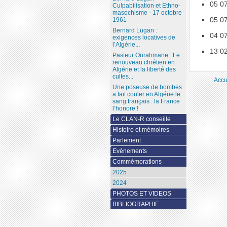
05 0
Culpabilisation et Ethno-
masochisme - 17 octobre
05 0
1961
Bernard Lugan :
04 0
exigences locatives de
l’Algérie...
13 0
Pasteur Ourahmane : Le
renouveau chrétien en
Algérie et la liberté des
cultes...
Accu
Une poseuse de bombes
a fait couler en Algérie le
sang français : la France
l’honore !
Le CLAN-R conseille
Histoire et mémoires
Parlement
Evènements
Commémorations
2025
2024
PHOTOS ET VIDEOS
BIBLIOGRAPHIE