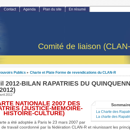
Contact
Agenda
Plan du site
En résumé
Comité de liaison (CLAN
ouvoirs Publics
Charte et Plate Forme de revendications du CLAN-R
>
ril 2012-BILAN RAPATRIES DU QUINQUEN
2012)
vril 2012
RTE NATIONALE 2007 DES
Sommair
ATRIES (JUSTICE-MEMOIRE-
La Charte des Rapatrié
HISTOIRE-CULTURE)
La charte des Rapatrié
arte a été adoptée à Paris le 23 mars 2007 par
de travail coordonné par la fédération CLAN-R et réunissant les princi