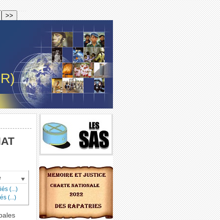
-R)
NAT
e
s (...)
s (...)
pales