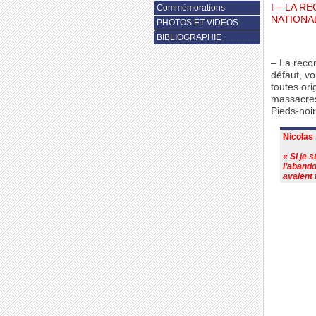
I – LA R
Commémorations
NATIONA
PHOTOS ET VIDEOS
BIBLIOGRAPHIE
– La recon
défaut, vo
toutes ori
massacres 
Pieds-noir
Nicolas
« Si je 
l’abando
avaient 