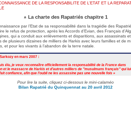
ECONNAISSANCE DE LA RESPONSABILITE DE L’ETAT ET LA REPARA
LE
La charte des Rapatriés chapitre 1
naissance par l’Etat de sa responsabilité dans la tragédie des Rapatrié
ire le refus de protection, après les Accords d’Evian, des Français d’Al
gines, qui a conduit aux enlèvements et disparitions, aux assassinats et
de plusieurs dizaines de milliers de Harkis avec leurs familles et de mi
s, et pour les vivants à l’abandon de la terre natale.
 Sarkozy en mars 2007 :
suis élu, je veux reconnaître officiellement la responsabilité de la France dans
n et le massacre de Harkis et d’autres milliers de ’’musulmans français’’ qui lu
fait confiance, afin que l’oubli ne les assassine pas une nouvelle fois »
Pour lire la suite, cliquez ci-dessous le mini-calaméo
Bilan Rapatrié du Quinquennat au 20 avril 2012