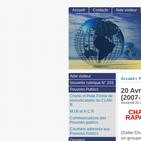
Accueil
Contacts
Aide visiteur
Aide visiteur
Accueil
P
>
Nouvelle rubrique N° 203
20 Av
Pouvoirs Publics
(2007-
Charte et Plate Forme de
revendications du CLAN-
vendredi 20 a
R
CHA
M.I.R et H.C.R
RAP
Communications des
Pouvoirs publics
Courriers adressés aux
(Cette Ch
Pouvoirs Publics
un groupe 
Dossiers