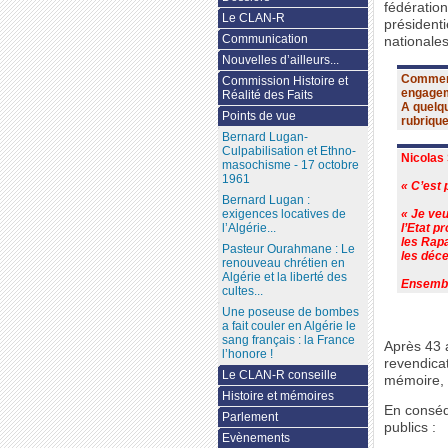
fédération
Le CLAN-R
présidenti
Communication
nationales
Nouvelles d’ailleurs...
Comment 
Commission Histoire et
engagem
Réalité des Faits
A quelqu
Points de vue
rubrique
Bernard Lugan-
Culpabilisation et Ethno-
Nicolas 
masochisme - 17 octobre
1961
« C’est
Bernard Lugan :
exigences locatives de
« Je veu
l’Algérie...
l’Etat p
les Rapa
Pasteur Ourahmane : Le
les déce
renouveau chrétien en
Algérie et la liberté des
Ensembl
cultes...
Une poseuse de bombes
a fait couler en Algérie le
sang français : la France
Après 43 a
l’honore !
revendicat
Le CLAN-R conseille
mémoire, l
Histoire et mémoires
En conséq
Parlement
publics :
Evènements