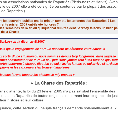
s ou associations nationales de Rapatriés (Pieds-noirs et Harkis). Avant
elle de 2007 elle a été co-signée ou soutenue par la plupart des associ
 de Rapatriés.)
les pouvoirs publics ont-ils pris en compte les attentes des Rapatriés ? Les
ents pris en 2007 ont-ils été honorés ?
es semaines de la fin du quinquennat du Président Sarkozy faisons un bilan pa
 de la Charte
Sarkozy avait dit en avril 2007 :
 plus qu’un engagement, ce sera un honneur de défendre votre cause. »
x sortir d’une situation où nous sommes depuis trop longtemps, dans laquelle
romet constamment de faire un peu plus sans jamais tout à fait faire ce qu’il faut
triés espèrent à chaque élection ce qui n’arrive jamais ou qui arrive si tard qu
ptions et les rancœurs s’en trouvent aiguisées.
e nous ferons bouger les choses, je m’y engage »
La Charte des Rapatriés :
ns d’attente, la loi du 23 février 2005 n’a pas satisfait l’ensemble des
ions des Rapatriés de toutes origines concernant leur exigence de justi
eur histoire et leur culture.
uence, cette section du peuple français demande solennellement aux 