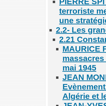
PIERRE SPIT
terroriste m
une stratégi
2.2- Les gra
2.21 Consta
MAURICE F
massacres 
mai 1945
JEAN MON
Evènements
Algérie et l
JEAN-YVES