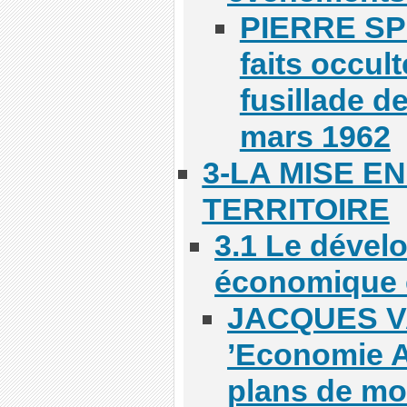
PIERRE SPI
faits occult
fusillade de
mars 1962
3-LA MISE E
TERRITOIRE
3.1 Le déve
économique e
JACQUES V
’Economie A
plans de mo