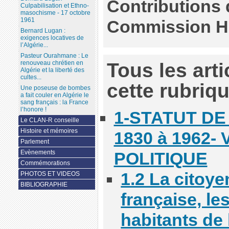
Contributions
Culpabilisation et Ethno-
masochisme - 17 octobre
1961
Commission Hi
Bernard Lugan :
exigences locatives de
l’Algérie...
Pasteur Ourahmane : Le
Tous les art
renouveau chrétien en
Algérie et la liberté des
cultes...
cette rubriq
Une poseuse de bombes
a fait couler en Algérie le
sang français : la France
l’honore !
1-STATUT DE
Le CLAN-R conseille
Histoire et mémoires
1830 à 1962- 
Parlement
Evènements
POLITIQUE
Commémorations
1.2 La citoyen
PHOTOS ET VIDEOS
BIBLIOGRAPHIE
française, le
habitants de 