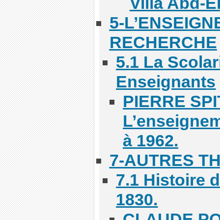
Villa Abd-El
5-L’ENSEIGN
RECHERCHE
5.1 La Scolar
Enseignants
PIERRE SPI
L’enseignem
à 1962.
7-AUTRES T
7.1 Histoire 
1830.
CLAUDE POLI