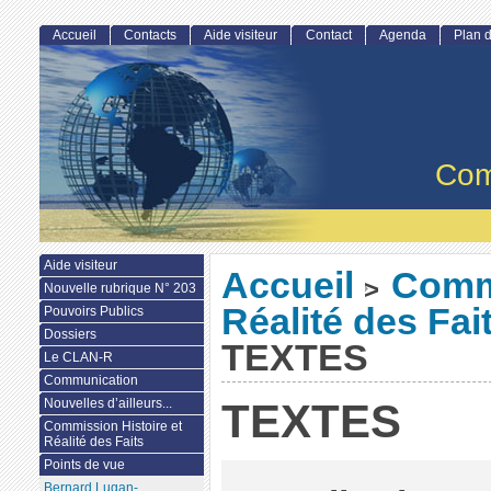
Accueil
Contacts
Aide visiteur
Contact
Agenda
Plan d
Com
Aide visiteur
Accueil
Commi
>
Nouvelle rubrique N° 203
Réalité des Fai
Pouvoirs Publics
Dossiers
TEXTES
Le CLAN-R
Communication
Nouvelles d’ailleurs...
TEXTES
Commission Histoire et
Réalité des Faits
Points de vue
Bernard Lugan-