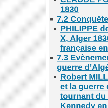
1830
7.2 Conquête
PHILIPPE d
X, Alger 1830
française e
7.3 Evènemen
guerre d’Algé
Robert MILL
et la guerre 
tournant du
Kennedy en