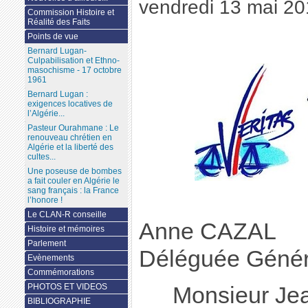
vendredi 13 mai 2
Commission Histoire et
Réalité des Faits
Points de vue
Bernard Lugan-
Culpabilisation et Ethno-
masochisme - 17 octobre
1961
Bernard Lugan :
exigences locatives de
l’Algérie...
Pasteur Ourahmane : Le
renouveau chrétien en
Algérie et la liberté des
cultes...
Une poseuse de bombes
a fait couler en Algérie le
sang français : la France
l’honore !
Le CLAN-R conseille
Anne CAZAL
Histoire et mémoires
Parlement
Déléguée Génér
Evènements
Commémorations
PHOTOS ET VIDEOS
Monsieur J
BIBLIOGRAPHIE