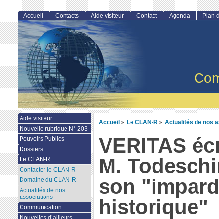
Accueil
Contacts
Aide visiteur
Contact
Agenda
Plan d
Com
Aide visiteur
Accueil
Le CLAN-R
Actualités de nos a
>
>
Nouvelle rubrique N° 203
VERITAS écr
Pouvoirs Publics
Dossiers
M. Todeschi
Le CLAN-R
Contacter le CLAN-R
son "impard
Domaine du CLAN-R
Actualités de nos
associations
historique"
Communication
Nouvelles d’ailleurs...