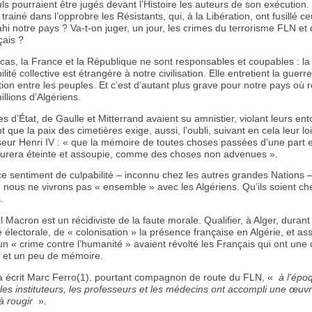
uls pourraient être jugés devant l’Histoire les auteurs de son exécution.
 trainé dans l’opprobre les Résistants, qui, à la Libération, ont fusillé c
ahi notre pays ? Va-t-on juger, un jour, les crimes du terrorisme FLN et
çais ?
cas, la France et la République ne sont responsables et coupables : la
ité collective est étrangère à notre civilisation. Elle entretient la guerre 
tion entre les peuples. Et c’est d’autant plus grave pour notre pays où 
llions d’Algériens.
d’État, de Gaulle et Mitterrand avaient su amnistier, violant leurs en
nt que la paix des cimetières exige, aussi, l’oubli, suivant en cela leur lo
eur Henri IV : « que la mémoire de toutes choses passées d’une part e
rera éteinte et assoupie, comme des choses non advenues ».
ce sentiment de culpabilité – inconnu chez les autres grandes Nations 
 nous ne vivrons pas « ensemble » avec les Algériens. Qu’ils soient ch
.
acron est un récidiviste de la faute morale. Qualifier, à Alger, durant
lectorale, de « colonisation » la présence française en Algérie, et ass
 un « crime contre l’humanité » avaient révolté les Français qui ont une
e et un peu de mémoire.
 écrit Marc Ferro(1), pourtant compagnon de route du FLN, «
à l’épo
 les instituteurs, les professeurs et les médecins ont accompli une œuvr
à rougir
».