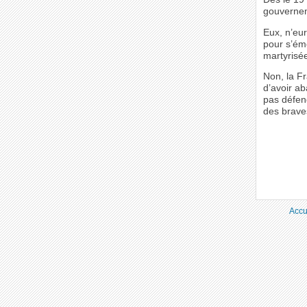
gouvernem
Eux, n’eur
pour s’ém
martyrisé
Non, la F
d’avoir a
pas défend
des braves
Accu