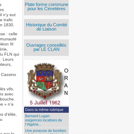
Plate forme commune
s
pour les Cimetières
es
l n’y eut
e trafic
Historique du Comité
en 1830.
de Liaison
se : celle
ommunauté
éon III
Ouvrages conseillés
par LE CLAN
érie,
du FLN qui
. Leurs
uteurs,
e Cassino
és vifs,
iés avec
 bouche.
se » n’a
Dans la même rubrique
 d’élite,
Bernard Lugan :
du
exigences locatives de
l’Algérie...
Une poseuse de bombes
s par le