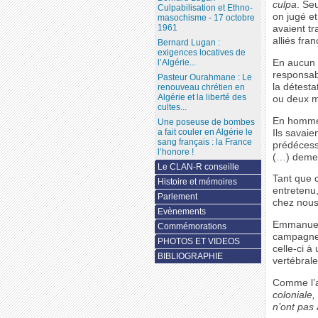
culpa
. Se
Culpabilisation et Ethno-
on jugé et
masochisme - 17 octobre
1961
avaient tr
alliés fran
Bernard Lugan :
exigences locatives de
En aucun 
l’Algérie...
responsabil
Pasteur Ourahmane : Le
la détesta
renouveau chrétien en
Algérie et la liberté des
ou deux mi
cultes...
En hommes 
Une poseuse de bombes
a fait couler en Algérie le
Ils savaie
sang français : la France
prédécess
l’honore !
(…) demeu
Le CLAN-R conseille
Tant que 
Histoire et mémoires
entretenu,
Parlement
chez nous
Evènements
Emmanuel M
Commémorations
campagne é
PHOTOS ET VIDEOS
celle-ci à
BIBLIOGRAPHIE
vertébral
Comme l’a
coloniale,
n’ont pas 