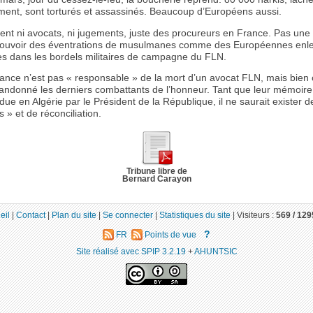
ent, sont torturés et assassinés. Beaucoup d’Européens aussi.
ent ni avocats, ni jugements, juste des procureurs en France. Pas une 
ouvoir des éventrations de musulmanes comme des Européennes enle
es dans les bordels militaires de campagne du FLN.
rance n’est pas « responsable » de la mort d’un avocat FLN, mais bien
bandonné les derniers combattants de l’honneur. Tant que leur mémoire
ue en Algérie par le Président de la République, il ne saurait exister d
 » et de réconciliation.
Tribune libre de
Bernard Carayon
eil
|
Contact
|
Plan du site
|
Se connecter
|
Statistiques du site
|
Visiteurs :
569 /
129
?
FR
Points de vue
Site réalisé avec SPIP 3.2.19
+
AHUNTSIC