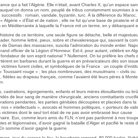
rance qui a fait l’Algérie. Elle n’était, avant Charles X, qu’un espace san
s auquel on donna un nom, peuplé de tribus constamment soumises à s
successifs : romain, vandale, byzantin, turc. À la différence du Maroc, i
« Algérie » d’État et de nation ; elle ne fut qu’une base de piraterie et d
s en Méditerranée à laquelle la France mit un terme, en y débarquant 
’histoire de ce territoire, une seule figure se détache, belle et majestueu
Kader, homme lettré, pieux, sobre et chevaleresque qui, sauvant la c
e de Damas des massacres, suscita l’admiration du monde entier. Napol
Grand officier de la Légion d’Honneur. Est-il, pour autant, célébré en Alg
ondateur de son esprit national ? Nullement. On lui préfère les chefs 
tèrent en barbares durant la guerre et en prévaricateurs dès son issue
victimes furent civiles, et symboliques de la France : un couple d’instit
 « Toussaint rouge » ; les plus nombreuses, des musulmans – civils ou
 -, fidèles au drapeau français, comme l’avaient été leurs pères à Mont
un.
s, castrations, égorgements, enfants et leurs mères ébouillantés ou brûl
 vidés de leur sang de manière chirurgicale, anciens combattants crucif
orations pendantes, les parties génitales découpées et placées dans la
nos « intellectuels », avocats et hommes politiques, « porteurs de vali
 victimes dont le seul tort était de ne pas avoir embrassé leur cause
nnaire. Eux, comme leurs amis du FLN, n’ont pas pardonné à nos troupes
tes et légionnaires, d’avoir gagné la bataille d’Alger et pacifié le reste 
. En somme d’avoir gagné la guerre.
mars, jour du cessez-le-feu, la boucherie reprend. 80 000 harkis, lâché