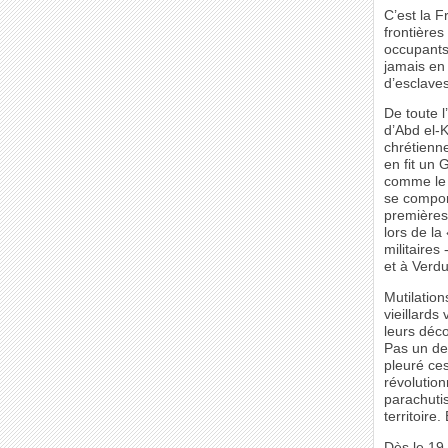
C’est la F
frontière
occupants 
jamais en 
d’esclave
De toute l
d’Abd el-
chrétienn
en fit un 
comme le f
se compor
premières 
lors de la
militaires
et à Verd
Mutilation
vieillards
leurs déc
Pas un de 
pleuré ces
révolutio
parachutis
territoire
Dès le 19 