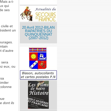
 Mais a-t-
eux qui
 de ses
civile et
20 Avril 2012-BILAN
résident un
RAPATRIES DU
QUINQUENNAT
(2007-2012)
tourages.
intain
t d’autre
– sera
ez eux, ou
 sa
imiler
 colonne
que
e dont ils