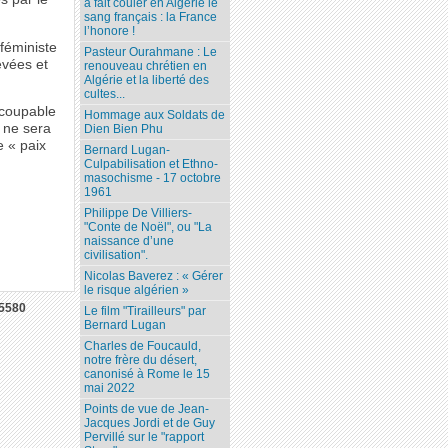
a fait couler en Algérie le
sang français : la France
l’honore !
féministe
Pasteur Ourahmane : Le
vées et
renouveau chrétien en
Algérie et la liberté des
cultes...
 coupable
Hommage aux Soldats de
 ne sera
Dien Bien Phu
e « paix
Bernard Lugan-
Culpabilisation et Ethno-
masochisme - 17 octobre
1961
Philippe De Villiers-
"Conte de Noël", ou "La
naissance d’une
civilisation".
Nicolas Baverez : « Gérer
le risque algérien »
5580
Le film "Tirailleurs" par
Bernard Lugan
Charles de Foucauld,
notre frère du désert,
canonisé à Rome le 15
mai 2022
Points de vue de Jean-
Jacques Jordi et de Guy
Pervillé sur le "rapport