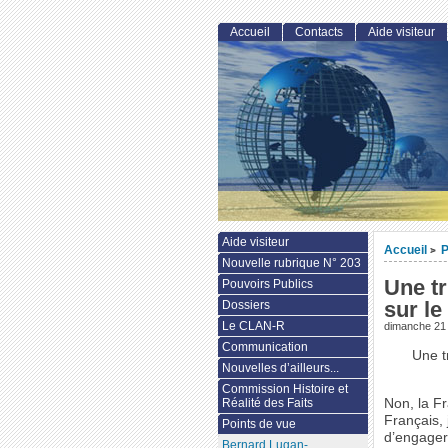
Accueil
Contacts
Aide visiteur
Aide visiteur
Accueil
P
>
Nouvelle rubrique N° 203
Une tr
Pouvoirs Publics
sur le
Dossiers
Le CLAN-R
dimanche 21
Communication
Une t
Nouvelles d’ailleurs...
Commission Histoire et
Non, la F
Réalité des Faits
Français, 
Points de vue
d’engager
Bernard Lugan-