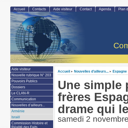
Accueil
Contacts
Aide visiteur
Contact
Agenda
Plan d
Com
Aide visiteur
Accueil
Nouvelles d’ailleurs...
Espagne
>
>
Nouvelle rubrique N° 203
Une simple 
Pouvoirs Publics
Dossiers
frères Espa
Le CLAN-R
Communication
drame qui le
Nouvelles d’ailleurs...
Arménie
samedi 2 novembr
Israël
Commission Histoire et
Réalité des Faits