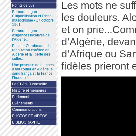
Les mots ne suff
Points de vue
Bernard Lugan-
les douleurs. Al
Culpabilisation et Ethno-
masochisme - 17 octobre
1961
et on prie...Co
Bernard Lugan :
exigences locatives de
d’Algérie, deva
l’Algérie...
Pasteur Ourahmane : Le
renouveau chrétien en
d’Afrique ou Sa
Algérie et la liberté des
cultes...
fidèles prieront 
Une poseuse de bombes
a fait couler en Algérie le
sang français : la France
l’honore !
Le CLAN-R conseille
Histoire et mémoires
Parlement
Evènements
Commémorations
PHOTOS ET VIDEOS
BIBLIOGRAPHIE