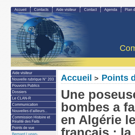
Accueil
Contacts
Aide visiteur
Contact
Agenda
Plan d
Com
Aide visiteur
Accueil
Points 
>
Nouvelle rubrique N° 203
Pouvoirs Publics
Une poseus
Dossiers
Le CLAN-R
bombes a fai
Communication
Nouvelles d’ailleurs...
en Algérie l
Commission Histoire et
Réalité des Faits
français : l
Points de vue
Bernard Lugan-