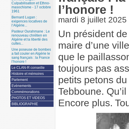
Culpabilisation et Ethno-
l’honore !
masochisme - 17 octobre
1961
Bernard Lugan :
mardi 8 juillet 2025
exigences locatives de
l’Algérie...
Un président de
Pasteur Ourahmane : Le
renouveau chrétien en
Algérie et la liberté des
maire d’une vill
cultes...
Une poseuse de bombes
a fait couler en Algérie le
que le paillasso
sang français : la France
l’honore !
toujours pas as
Le CLAN-R conseille
Histoire et mémoires
petits petons d
Parlement
Evènements
Tebboune. Qu’il f
Commémorations
PHOTOS ET VIDEOS
Encore plus. Tou
BIBLIOGRAPHIE