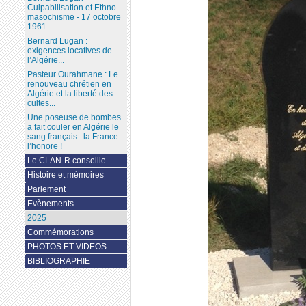
Culpabilisation et Ethno-
masochisme - 17 octobre
1961
Bernard Lugan :
exigences locatives de
l’Algérie...
Pasteur Ourahmane : Le
renouveau chrétien en
Algérie et la liberté des
cultes...
Une poseuse de bombes
a fait couler en Algérie le
sang français : la France
l’honore !
Le CLAN-R conseille
Histoire et mémoires
Parlement
Evènements
2025
Commémorations
PHOTOS ET VIDEOS
BIBLIOGRAPHIE