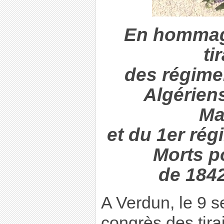
En hommag
ti
des régimen
Algériens
Ma
et du 1er rég
Morts p
de 1842
A Verdun, le 9 s
congrès des tirai