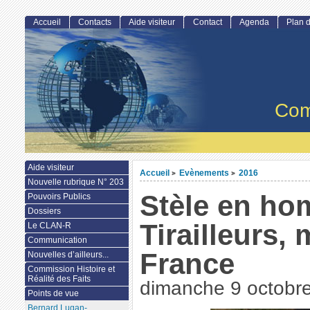
Accueil
Contacts
Aide visiteur
Contact
Agenda
Plan d
Com
Aide visiteur
Accueil
Evènements
2016
>
>
Nouvelle rubrique N° 203
Stèle en h
Pouvoirs Publics
Dossiers
Tirailleurs,
Le CLAN-R
Communication
France
Nouvelles d’ailleurs...
Commission Histoire et
Réalité des Faits
dimanche 9 octobr
Points de vue
Bernard Lugan-