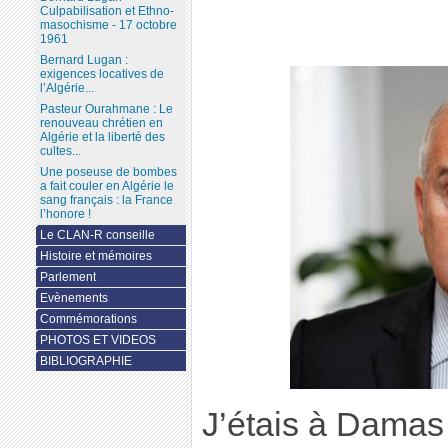
Culpabilisation et Ethno-
masochisme - 17 octobre
1961
Bernard Lugan :
exigences locatives de
l’Algérie...
Pasteur Ourahmane : Le
renouveau chrétien en
Algérie et la liberté des
cultes...
Une poseuse de bombes
a fait couler en Algérie le
sang français : la France
l’honore !
Le CLAN-R conseille
Histoire et mémoires
Parlement
Evènements
Commémorations
PHOTOS ET VIDEOS
BIBLIOGRAPHIE
J’étais à Damas