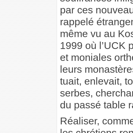
par ces nouvea
rappelé étrangem
même vu au Kos
1999 où l’UCK p
et moniales orth
leurs monastères
tuait, enlevait, to
serbes, cherchan
du passé table r
Réaliser, comme
les chrétiens re