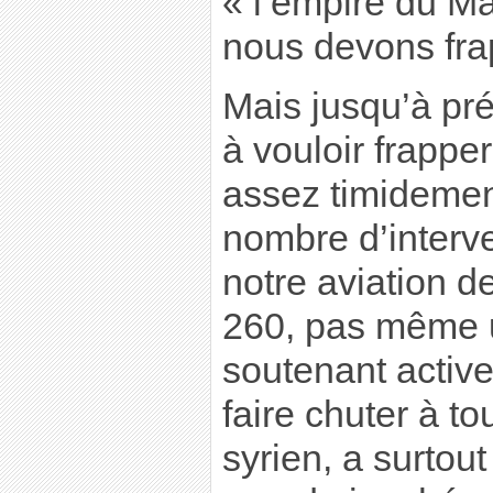
« l’empire du Ma
nous devons frap
Mais jusqu’à pré
à vouloir frappe
assez timidemen
nombre d’interv
notre aviation d
260, pas même un
soutenant activ
faire chuter à to
syrien, a surtout