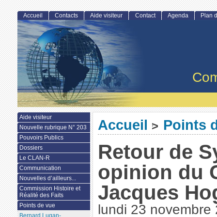
Accueil
Contacts
Aide visiteur
Contact
Agenda
Plan d
Com
Aide visiteur
Accueil
Points 
>
Nouvelle rubrique N° 203
Pouvoirs Publics
Retour de Sy
Dossiers
Le CLAN-R
opinion du 
Communication
Nouvelles d’ailleurs...
Jacques Ho
Commission Histoire et
Réalité des Faits
Points de vue
lundi 23 novembre
Bernard Lugan-