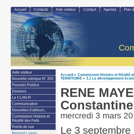
Accueil
Contacts
Aide visiteur
Contact
Agenda
Plan d
Com
Aide visiteur
Accueil
Commission Histoire et Réalité d
>
TERRITOIRE
3.1 Le développement écono
Nouvelle rubrique N° 203
>
Pouvoirs Publics
RENE MAYER
Dossiers
Le CLAN-R
Constantine
Communication
Nouvelles d’ailleurs...
mercredi 3 mars 2
Commission Histoire et
Réalité des Faits
Points de vue
Le 3 septembre 
Bernard Lugan-