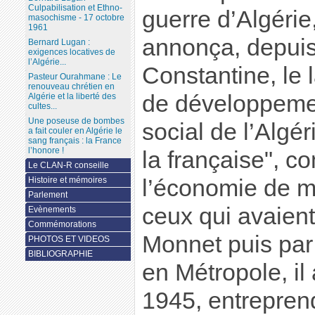
Culpabilisation et Ethno-
guerre d’Algérie
masochisme - 17 octobre
1961
annonça, depuis
Bernard Lugan :
exigences locatives de
l’Algérie...
Constantine, le
Pasteur Ourahmane : Le
renouveau chrétien en
de développeme
Algérie et la liberté des
cultes...
Une poseuse de bombes
social de l’Algér
a fait couler en Algérie le
sang français : la France
l’honore !
la française", c
Le CLAN-R conseille
Histoire et mémoires
l’économie de m
Parlement
ceux qui avaien
Evènements
Commémorations
Monnet puis par
PHOTOS ET VIDEOS
BIBLIOGRAPHIE
en Métropole, il 
1945, entreprend