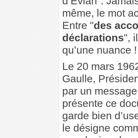
d’Evian". Jamais,
même, le mot acc
Entre "
des acc
déclarations
", 
qu’une nuance !
Le 20 mars 1962
Gaulle, Présiden
par un message
présente ce do
garde bien d’use
le désigne com