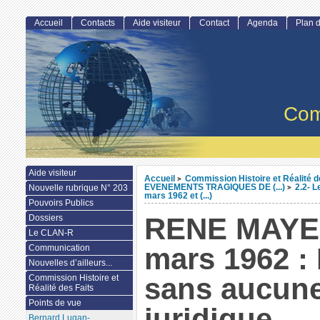
Accueil
Contacts
Aide visiteur
Contact
Agenda
Plan d
Com
Aide visiteur
Accueil
Commission Histoire et Réalité d
>
EVENEMENTS TRAGIQUES DE (...)
2.2- L
Nouvelle rubrique N° 203
>
mars 1962 et (...)
Pouvoirs Publics
RENE MAYER
Dossiers
Le CLAN-R
mars 1962 :
Communication
Nouvelles d’ailleurs...
sans aucune
Commission Histoire et
Réalité des Faits
Points de vue
juridique
Bernard Lugan-