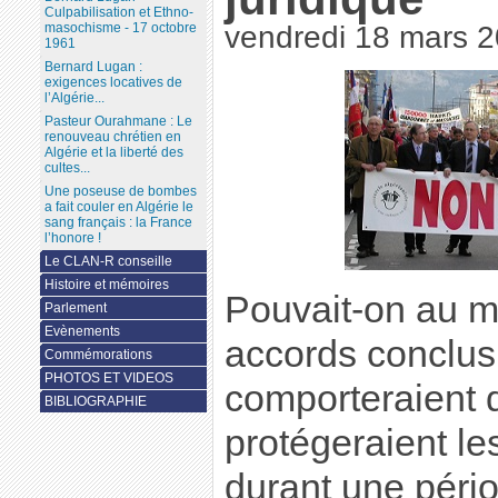
Culpabilisation et Ethno-
masochisme - 17 octobre
vendredi 18 mars 
1961
Bernard Lugan :
exigences locatives de
l’Algérie...
Pasteur Ourahmane : Le
renouveau chrétien en
Algérie et la liberté des
cultes...
Une poseuse de bombes
a fait couler en Algérie le
sang français : la France
l’honore !
Le CLAN-R conseille
Histoire et mémoires
Pouvait-on au m
Parlement
Evènements
accords conclus
Commémorations
PHOTOS ET VIDEOS
comporteraient
BIBLIOGRAPHIE
protégeraient les
durant une pério