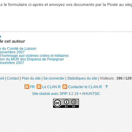
z le formulaire ci-après et envoyez vos documents par la Poste au siè
b
de cet auteur
e du Comité de Liaison
l Novembre 2007
’hommage aux victimes civiles et militaires
tion du MUR des Disparus de Perpignan
Novembre 2007
eil
|
Contact
|
Plan du site
|
Se connecter
|
Statistiques du site
|
Visiteurs :
390 /
129
?
FR
Le CLAN-R
Contacter le CLAN-R
Site réalisé avec SPIP 3.2.19
+
AHUNTSIC