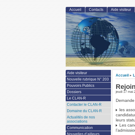
Accueil
Contacts
Aide visiteur
Aide visiteur
Accueil
>
Nouvelle rubrique N° 203
Rejoi
Pouvoirs Publics
Dossiers
jeudi 17 mai
Le CLAN-R
Demande d
Contacter le CLAN-R
les asso
Domaine du CLAN-R
candidatu
Actualités de nos
leurs statu
associations
Les cand
Communication
l’admissio
Nouvelles d’ailleurs...