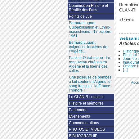
Remplisse
Commission Histoire et
CLAN-R.
Réalité des Faits
Points de vue
<form1>
Bernard Lugan-
Culpabilisation et Ethno-
masochisme - 17 octobre
1961
websahi
Bernard Lugan :
Articles 
exigences locatives de
l’Algérie...
Historiqu
Editoria
Pasteur Ourahmane : Le
Journée d
renouveau chrétien en
Inaugura
Octobre 
Algérie et la liberté des
[...]
cultes...
Une poseuse de bombes
a fait couler en Algérie le
Accu
sang français : la France
l’honore !
Le CLAN-R conseille
Histoire et mémoires
Parlement
Evènements
Commémorations
PHOTOS ET VIDEOS
BIBLIOGRAPHIE