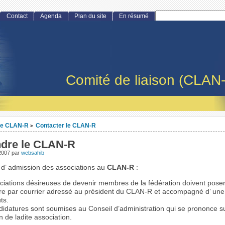
Contact
Agenda
Plan du site
En résumé
Comité de liaison (CLAN
Le CLAN-R
Contacter le CLAN-R
>
ndre le CLAN-R
 2007
par
websahib
’ admission des associations au
CLAN-R
:
ciations désireuses de devenir membres de la fédération doivent poser
re par courrier adressé au président du CLAN-R et accompagné d’ une
ts.
idatures sont soumises au Conseil d’administration qui se prononce s
n de ladite association.