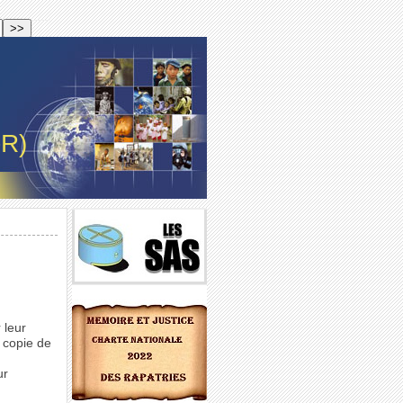
-R)
 leur
 copie de
ur