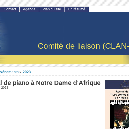
Contact
Agenda
Plan du site
En résumé
Comité de liaison (CLAN
Evènements
2023
>
l de piano à Notre Dame d’Afrique
er 2023