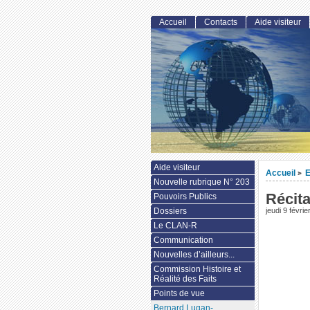
Accueil
Contacts
Aide visiteur
Aide visiteur
Accueil
>
Nouvelle rubrique N° 203
Récita
Pouvoirs Publics
Dossiers
jeudi 9 févri
Le CLAN-R
Communication
Nouvelles d’ailleurs...
Commission Histoire et
Réalité des Faits
Points de vue
Bernard Lugan-