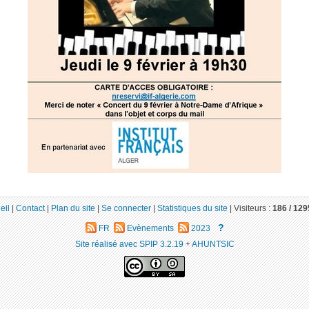
eil
|
Contact
|
Plan du site
|
Se connecter
|
Statistiques du site
|
Visiteurs :
186 /
129
?
FR
Evènements
2023
Site réalisé avec SPIP 3.2.19
+
AHUNTSIC