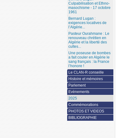
Culpabilisation et Ethno-
masochisme - 17 octobre
1961
Bernard Lugan :
exigences locatives de
l’Algérie...
Pasteur Ourahmane : Le
renouveau chrétien en
Algérie et la liberté des
cultes...
Une poseuse de bombes
a fait couler en Algérie le
sang français : la France
l’honore !
Le CLAN-R conseille
Histoire et mémoires
Parlement
Evènements
2025
Commémorations
PHOTOS ET VIDEOS
BIBLIOGRAPHIE