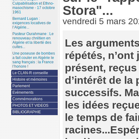
Culpabilisation et Ethno-
Stora"...
masochisme - 17 octobre
1961
Bernard Lugan :
vendredi 5 mars 2
exigences locatives de
l’Algérie...
Pasteur Ourahmane : Le
renouveau chrétien en
Les arguments
Algérie et la liberté des
cultes...
répétés, n’ont 
Une poseuse de bombes
a fait couler en Algérie le
sang français : la France
présent, reçus
l’honore !
Le CLAN-R conseille
d’intérêt de la
Histoire et mémoires
Parlement
successifs. Ma
Evènements
Commémorations
les idées reçue
PHOTOS ET VIDEOS
BIBLIOGRAPHIE
le temps de fai
racines...Espér