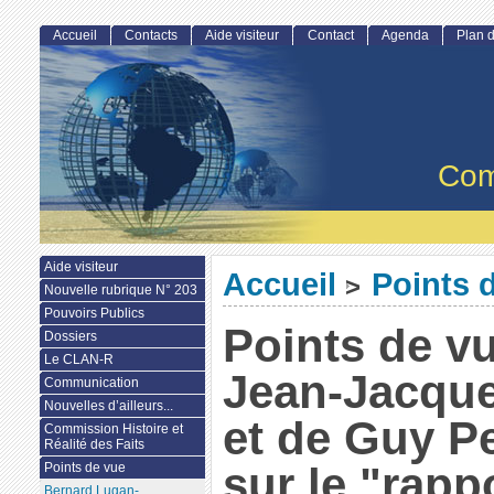
Accueil
Contacts
Aide visiteur
Contact
Agenda
Plan d
Com
Aide visiteur
Accueil
Points 
>
Nouvelle rubrique N° 203
Pouvoirs Publics
Points de v
Dossiers
Le CLAN-R
Jean-Jacque
Communication
Nouvelles d’ailleurs...
et de Guy Pe
Commission Histoire et
Réalité des Faits
sur le "rapp
Points de vue
Bernard Lugan-