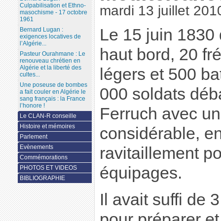
Culpabilisation et Ethno-
mardi 13 juillet 201
masochisme - 17 octobre
1961
Le 15 juin 1830
Bernard Lugan :
exigences locatives de
l’Algérie...
haut bord, 20 fr
Pasteur Ourahmane : Le
renouveau chrétien en
Algérie et la liberté des
légers et 500 ba
cultes...
Une poseuse de bombes
000 soldats déb
a fait couler en Algérie le
sang français : la France
l’honore !
Ferruch avec un
Le CLAN-R conseille
Histoire et mémoires
considérable, e
Parlement
Evènements
ravitaillement p
Commémorations
équipages.
PHOTOS ET VIDEOS
BIBLIOGRAPHIE
Il avait suffi de
pour préparer et