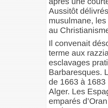
après une court
Aussitôt délivré
musulmane, les 
au Christianism
Il convenait dés
terme aux razzia
esclavages prat
Barbaresques. Lo
de 1663 à 1683 
Alger. Les Espag
emparés d’Oran,