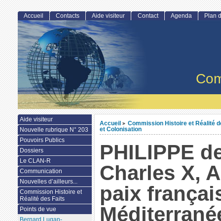
Accueil
Contacts
Aide visiteur
Contact
Agenda
Plan d
Com
Aide visiteur
Accueil
Commission Histoire et Réalité d
>
et Colonisation
Nouvelle rubrique N° 203
Pouvoirs Publics
PHILIPPE d
Dossiers
Le CLAN-R
Charles X, A
Communication
Nouvelles d’ailleurs...
paix françai
Commission Histoire et
Réalité des Faits
Méditerrané
Points de vue
Bernard Lugan-