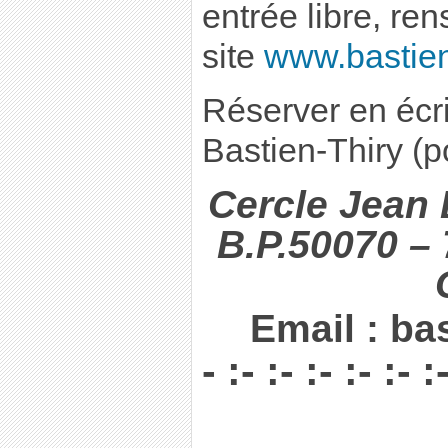
entrée libre, re
site
www.bastien-
Réserver en écr
Bastien-Thiry (p
Cercle Jean
B.P.50070 – 
Email : b
- :- :- :- :- :- :