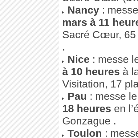
Nancy
: messe
mars à 11 heur
Sacré Cœur, 65 
.
Nice
: messe l
à 10 heures
à l
Visitation, 17 pl
Pau
: messe l
18 heures
en l’
Gonzague .
Toulon
: mess