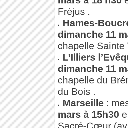
mars à 18 h30
e
Fréjus .
Hames-Boucre
dimanche 11 m
chapelle Sainte V
L’Illiers l’Evê
dimanche 11 m
chapelle du Brém
du Bois .
Marseille
: me
mars à 15h30
en
Sacré-Cœur (av.