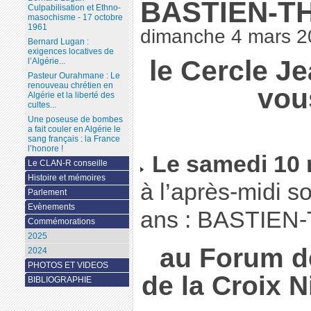
BASTIEN-T
Culpabilisation et Ethno-
masochisme - 17 octobre
1961
dimanche 4 mars 2
Bernard Lugan :
exigences locatives de
le Cercle J
l’Algérie...
Pasteur Ourahmane : Le
renouveau chrétien en
vous
Algérie et la liberté des
cultes...
Une poseuse de bombes
a fait couler en Algérie le
sang français : la France
l’honore !
Le samedi 10 
Le CLAN-R conseille
Histoire et mémoires
à l’après-midi so
Parlement
Evènements
ans : BASTIEN
Commémorations
2025
au Forum de
2024
PHOTOS ET VIDEOS
de la Croix N
BIBLIOGRAPHIE