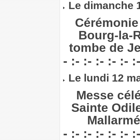
Le dimanche 
Cérémonie 
Bourg-la-R
tombe de Je
- :- :- :- :- :- :
Le lundi 12 m
Messe célé
Sainte Odil
Mallarmé
- :- :- :- :- :- :