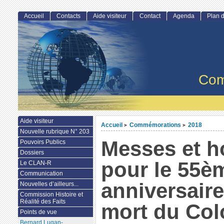
Accueil
Contacts
Aide visiteur
Contact
Agenda
Plan d
Com
Aide visiteur
Accueil
Commémorations
2018
>
>
Nouvelle rubrique N° 203
Messes et 
Pouvoirs Publics
Dossiers
pour le 55è
Le CLAN-R
Communication
anniversaire
Nouvelles d’ailleurs...
Commission Histoire et
Réalité des Faits
mort du Col
Points de vue
Bernard Lugan-