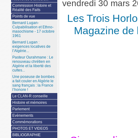
vendredi 30 mars 
Commission Histoire et
Réalité des Faits
Les Trois Horl
Points de vue
Bernard Lugan-
Culpabilisation et Ethno-
Magazine de 
masochisme - 17 octobre
1961
Bernard Lugan :
exigences locatives de
l’Algérie...
Pasteur Ourahmane : Le
renouveau chrétien en
Algérie et la liberté des
cultes...
Une poseuse de bombes
a fait couler en Algérie le
sang français : la France
l’honore !
Le CLAN-R conseille
Histoire et mémoires
Parlement
Evènements
Commémorations
PHOTOS ET VIDEOS
BIBLIOGRAPHIE