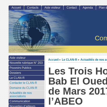
Accueil
Contacts
Aide visiteur
Contact
Agenda
Plan d
Com
Aide visiteur
Accueil
Le CLAN-R
Actualités de nos a
>
>
Nouvelle rubrique N° 203
Les Trois H
Pouvoirs Publics
Dossiers
Bab El Oued
Le CLAN-R
Contacter le CLAN-R
de Mars 201
Domaine du CLAN-R
Actualités de nos
associations
l’ABEO
Communication
Nouvelles d’ailleurs...