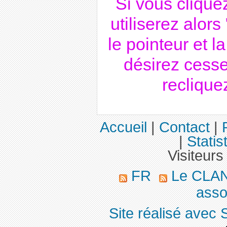
Si vous clique
utiliserez alor
le pointeur et l
désirez cesse
recliquez
Accueil
|
Contact
|
|
Statis
Visiteurs
FR
Le CLA
asso
Site réalisé avec 