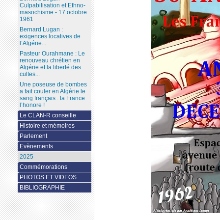
Culpabilisation et Ethno-
masochisme - 17 octobre
1961
Bernard Lugan :
exigences locatives de
l’Algérie...
Pasteur Ourahmane : Le
renouveau chrétien en
Algérie et la liberté des
cultes...
Une poseuse de bombes
a fait couler en Algérie le
sang français : la France
l’honore !
Le CLAN-R conseille
Histoire et mémoires
Parlement
Evènements
2025
Commémorations
PHOTOS ET VIDEOS
BIBLIOGRAPHIE