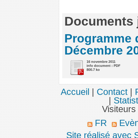
Documents j
Programme d
Décembre 20
16 novembre 2011
info document : PDF
800.7 ko
Accueil
|
Contact
|
|
Statis
Visiteurs
FR
Evè
Site réalisé avec 