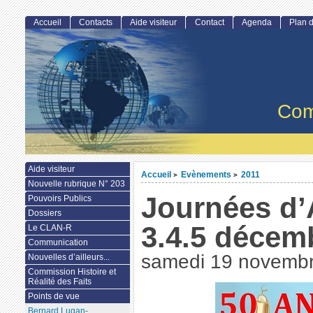
Accueil
Contacts
Aide visiteur
Contact
Agenda
Plan d
Com
Aide visiteur
Accueil
Evènements
2011
>
>
Nouvelle rubrique N° 203
Journées d’
Pouvoirs Publics
Dossiers
3.4.5 décem
Le CLAN-R
Communication
samedi 19 novemb
Nouvelles d’ailleurs...
Commission Histoire et
Réalité des Faits
Points de vue
Bernard Lugan-