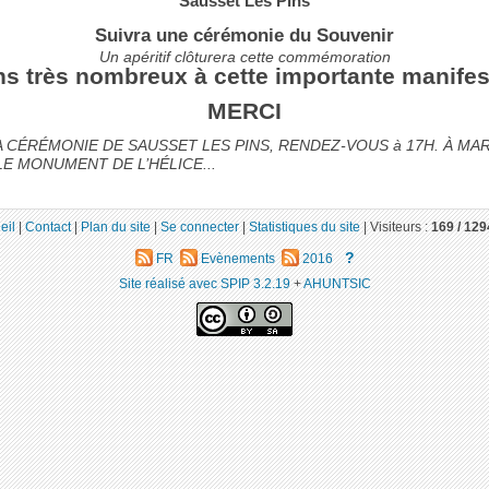
Sausset Les Pins
Suivra une cérémonie du Souvenir
Un apéritif clôturera cette commémoration
s très nombreux à cette importante manifes
MERCI
A CÉRÉMONIE DE SAUSSET LES PINS, RENDEZ-VOUS à 17H. À MA
E MONUMENT DE L’HÉLICE...
eil
|
Contact
|
Plan du site
|
Se connecter
|
Statistiques du site
|
Visiteurs :
169 /
129
?
FR
Evènements
2016
Site réalisé avec SPIP 3.2.19
+
AHUNTSIC