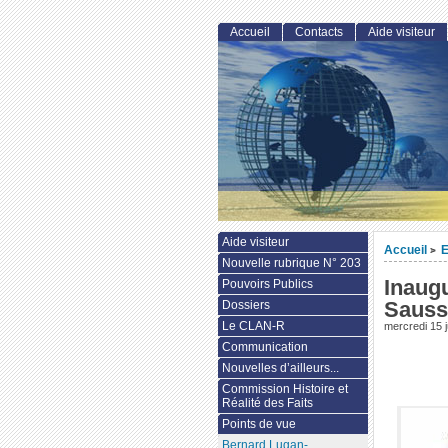
Accueil
Contacts
Aide visiteur
Aide visiteur
Accueil
>
Nouvelle rubrique N° 203
Inaugu
Pouvoirs Publics
Sauss
Dossiers
Le CLAN-R
mercredi 15 
Communication
Nouvelles d’ailleurs...
Commission Histoire et
Réalité des Faits
Points de vue
Bernard Lugan-