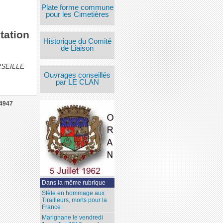
Plate forme commune
pour les Cimetières
tation
Historique du Comité
de Liaison
RSEILLE
Ouvrages conseillés
par LE CLAN
4947
Dans la même rubrique
Stèle en hommage aux
Tirailleurs, morts pour la
France
Marignane le vendredi