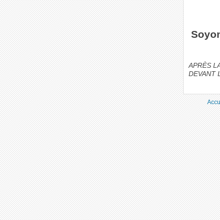
Soyon
APRÈS L
DEVANT L
Accu