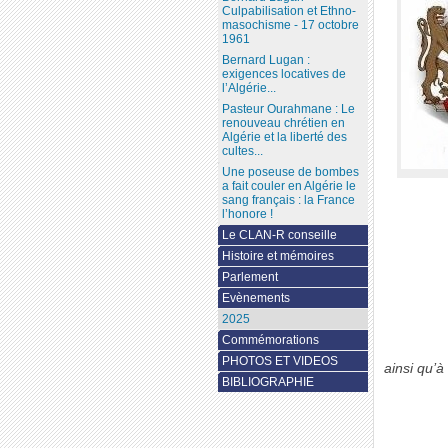
Culpabilisation et Ethno-
masochisme - 17 octobre
1961
Bernard Lugan :
exigences locatives de
l’Algérie...
Pasteur Ourahmane : Le
renouveau chrétien en
Algérie et la liberté des
cultes...
Une poseuse de bombes
a fait couler en Algérie le
sang français : la France
l’honore !
Le CLAN-R conseille
Histoire et mémoires
Parlement
Evènements
2025
Commémorations
PHOTOS ET VIDEOS
ainsi qu’à
BIBLIOGRAPHIE