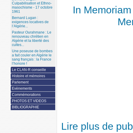
Culpabilisation et Ethno-
In Memoriam L
masochisme - 17 octobre
1961
Bernard Lugan :
Me
exigences locatives de
l’Algérie...
Pasteur Ourahmane : Le
renouveau chrétien en
Algérie et la liberté des
cultes...
Une poseuse de bombes
a fait couler en Algérie le
sang français : la France
l’honore !
Le CLAN-R conseille
Histoire et mémoires
Parlement
Evènements
Commémorations
PHOTOS ET VIDEOS
BIBLIOGRAPHIE
Lire plus de pu