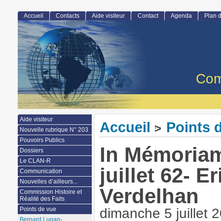
Accueil
Contacts
Aide visiteur
Contact
Agenda
Plan d
Com
Aide visiteur
Accueil
Points 
>
Nouvelle rubrique N° 203
Pouvoirs Publics
In Mémoriam
Dossiers
Le CLAN-R
juillet 62- E
Communication
Nouvelles d’ailleurs...
Verdelhan
Commission Histoire et
Réalité des Faits
Points de vue
dimanche 5 juillet 
Bernard Lugan-