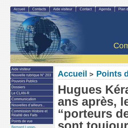
Accueil
Contacts
Aide visiteur
Contact
Agenda
Plan d
Com
Aide visiteur
Accueil
Points 
>
Nouvelle rubrique N° 203
Pouvoirs Publics
Hugues Kéra
Dossiers
Le CLAN-R
ans après, l
Communication
Nouvelles d’ailleurs...
“porteurs de
Commission Histoire et
Réalité des Faits
sont toujour
Points de vue
Bernard Lugan-