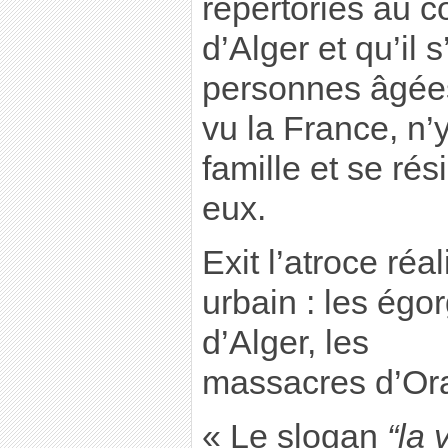
répertoriés au c
d’Alger et qu’il 
personnes âgées
vu la France, n’
famille et se ré
eux.
Exit l’atroce réa
urbain : les égo
d’Alger, les
massacres d’Ora
« Le slogan
“la 