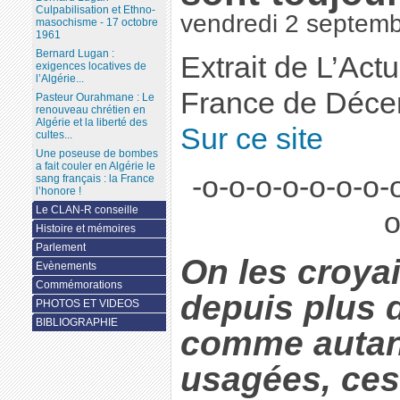
Culpabilisation et Ethno-
vendredi 2 septem
masochisme - 17 octobre
1961
Bernard Lugan :
Extrait de L’Act
exigences locatives de
l’Algérie...
France de Déce
Pasteur Ourahmane : Le
renouveau chrétien en
Algérie et la liberté des
Sur ce site
cultes...
Une poseuse de bombes
a fait couler en Algérie le
-o-o-o-o-o-o-o-
sang français : la France
l’honore !
Le CLAN-R conseille
o
Histoire et mémoires
Parlement
On les croyai
Evènements
Commémorations
depuis plus 
PHOTOS ET VIDEOS
BIBLIOGRAPHIE
comme autant
usagées, ces