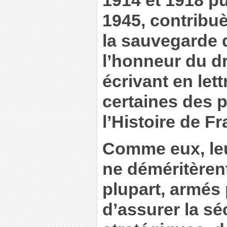
1914 et 1918 pu
1945, contribu
la sauvegarde 
l’honneur du d
écrivant en let
certaines des 
l’Histoire de F
Comme eux, leurs
ne déméritèrent
plupart, armés 
d’assurer la sé