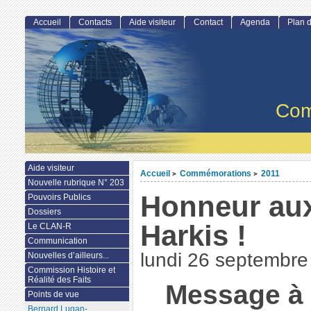
Accueil
Contacts
Aide visiteur
Contact
Agenda
Plan d
Com
Aide visiteur
Accueil
Commémorations
2011
>
>
Nouvelle rubrique N° 203
Honneur aux
Pouvoirs Publics
Dossiers
Harkis !
Le CLAN-R
Communication
lundi 26 septembre
Nouvelles d’ailleurs...
Commission Histoire et
Réalité des Faits
Message à 
Points de vue
Bernard Lugan-