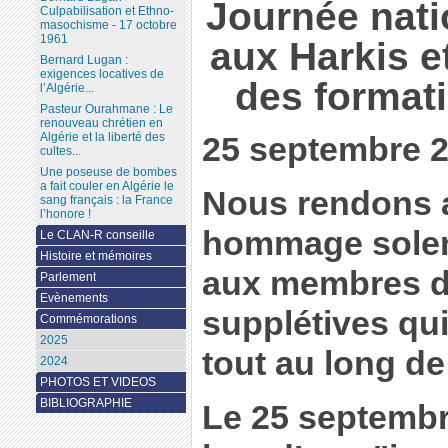
Journée nat
Culpabilisation et Ethno-
masochisme - 17 octobre
1961
aux Harkis 
Bernard Lugan :
exigences locatives de
des format
l’Algérie...
Pasteur Ourahmane : Le
renouveau chrétien en
Algérie et la liberté des
25 septembre 
cultes...
Une poseuse de bombes
a fait couler en Algérie le
Nous rendons 
sang français : la France
l’honore !
hommage solen
Le CLAN-R conseille
Histoire et mémoires
aux membres d
Parlement
Evènements
supplétives qui
Commémorations
2025
tout au long de
2024
PHOTOS ET VIDEOS
BIBLIOGRAPHIE
Le 25 septembre