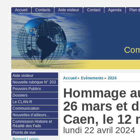
Accueil
Contacts
Aide visiteur
Contact
Agenda
Plan d
Com
Aide visiteur
Accueil
Evènements
2024
>
>
Nouvelle rubrique N° 203
Hommage au
Pouvoirs Publics
Dossiers
26 mars et du
Le CLAN-R
Communication
Caen, le 12 
Nouvelles d’ailleurs...
Commission Histoire et
Réalité des Faits
lundi 22 avril 2024
Points de vue
Bernard Lugan-