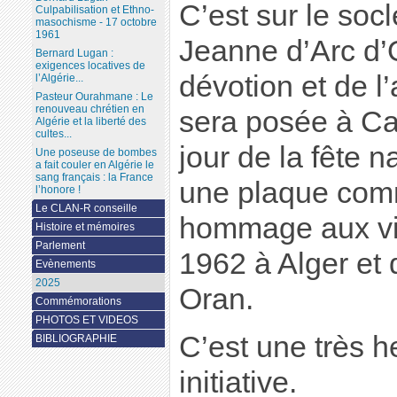
C’est sur le socl
Culpabilisation et Ethno-
masochisme - 17 octobre
1961
Jeanne d’Arc d’
Bernard Lugan :
exigences locatives de
dévotion et de l
l’Algérie...
Pasteur Ourahmane : Le
renouveau chrétien en
sera posée à Ca
Algérie et la liberté des
cultes...
jour de la fête n
Une poseuse de bombes
a fait couler en Algérie le
sang français : la France
une plaque com
l’honore !
Le CLAN-R conseille
hommage aux vi
Histoire et mémoires
Parlement
1962 à Alger et d
Evènements
2025
Oran.
Commémorations
PHOTOS ET VIDEOS
C’est une très 
BIBLIOGRAPHIE
initiative.