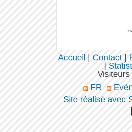
In
Accueil
|
Contact
|
|
Statis
Visiteurs
FR
Evè
Site réalisé avec 