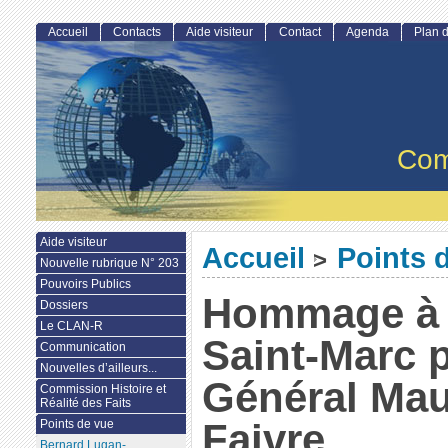
Accueil
Contacts
Aide visiteur
Contact
Agenda
Plan d
Com
Aide visiteur
Accueil
Points 
>
Nouvelle rubrique N° 203
Pouvoirs Publics
Hommage à 
Dossiers
Le CLAN-R
Saint-Marc p
Communication
Nouvelles d’ailleurs...
Général Mau
Commission Histoire et
Réalité des Faits
Faivre.
Points de vue
Bernard Lugan-