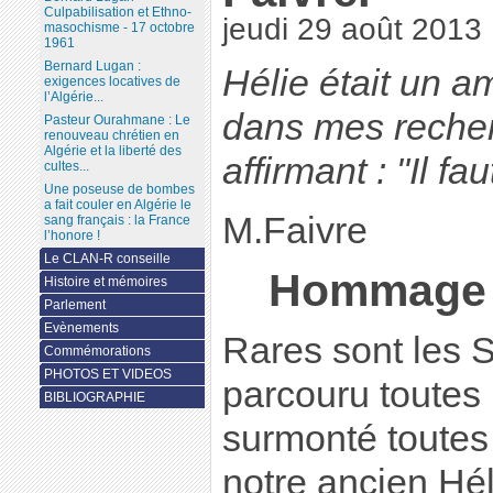
Culpabilisation et Ethno-
jeudi 29 août 2013
masochisme - 17 octobre
1961
Bernard Lugan :
Hélie était un a
exigences locatives de
l’Algérie...
dans mes recher
Pasteur Ourahmane : Le
renouveau chrétien en
Algérie et la liberté des
affirmant : "Il fau
cultes...
Une poseuse de bombes
a fait couler en Algérie le
M.Faivre
sang français : la France
l’honore !
Le CLAN-R conseille
Hommage à
Histoire et mémoires
Parlement
Evènements
Rares sont les S
Commémorations
PHOTOS ET VIDEOS
parcouru toutes 
BIBLIOGRAPHIE
surmonté toutes
notre ancien Hél