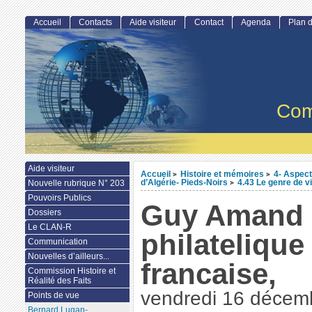
Accueil
Contacts
Aide visiteur
Contact
Agenda
Plan d
Com
Aide visiteur
Accueil
Histoire et mémoires
4- Aspect
>
>
d’Algérie- Pieds-Noirs
4.43 Le genre de v
Nouvelle rubrique N° 203
>
Pouvoirs Publics
Guy Amand : 
Dossiers
Le CLAN-R
philatelique
Communication
Nouvelles d’ailleurs...
francaise,
Commission Histoire et
Réalité des Faits
vendredi 16 décem
Points de vue
Bernard Lugan-