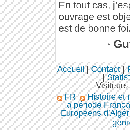
En tout cas, j’es
ouvrage est objec
est de bonne foi
Gu
Accueil
|
Contact
|
|
Statis
Visiteurs
FR
Histoire et
la période França
Européens d’Algér
genr