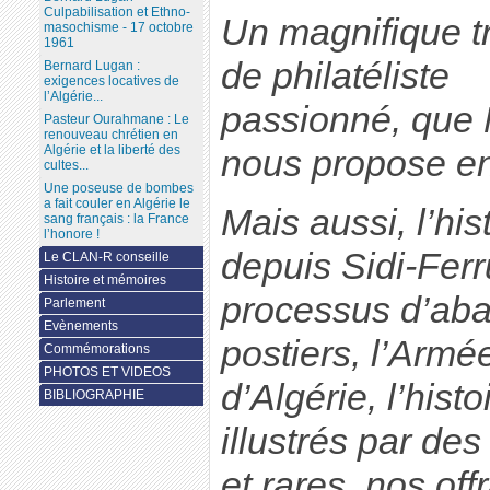
Culpabilisation et Ethno-
Un magnifique tr
masochisme - 17 octobre
1961
de philatéliste
Bernard Lugan :
exigences locatives de
l’Algérie...
passionné, que
Pasteur Ourahmane : Le
renouveau chrétien en
Algérie et la liberté des
nous propose en 
cultes...
Une poseuse de bombes
a fait couler en Algérie le
Mais aussi, l’his
sang français : la France
l’honore !
depuis Sidi-Fer
Le CLAN-R conseille
Histoire et mémoires
processus d’aba
Parlement
Evènements
postiers, l’Armée
Commémorations
PHOTOS ET VIDEOS
d’Algérie, l’histo
BIBLIOGRAPHIE
illustrés par de
et rares, nos off