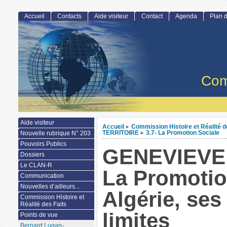
Accueil
Contacts
Aide visiteur
Contact
Agenda
Plan d
Com
Aide visiteur
Accueil
Commission Histoire et Réalité d
>
TERRITOIRE
3.7- La Promotion Sociale
Nouvelle rubrique N° 203
>
Pouvoirs Publics
GENEVIEVE
Dossiers
Le CLAN-R
La Promotio
Communication
Nouvelles d’ailleurs...
Algérie, ses
Commission Histoire et
Réalité des Faits
limites
Points de vue
Bernard Lugan-