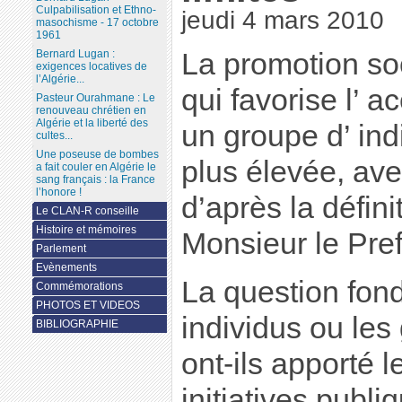
Culpabilisation et Ethno-
jeudi 4 mars 2010
masochisme - 17 octobre
1961
Bernard Lugan :
La promotion soci
exigences locatives de
l’Algérie...
qui favorise l’ a
Pasteur Ourahmane : Le
renouveau chrétien en
Algérie et la liberté des
un groupe d’ ind
cultes...
Une poseuse de bombes
plus élevée, ave
a fait couler en Algérie le
sang français : la France
l’honore !
d’après la défin
Le CLAN-R conseille
Histoire et mémoires
Monsieur le Pre
Parlement
Evènements
La question fond
Commémorations
PHOTOS ET VIDEOS
individus ou les
BIBLIOGRAPHIE
ont-ils apporté 
initiatives publi