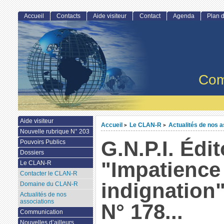
Accueil
Contacts
Aide visiteur
Contact
Agenda
Plan d
Com
Aide visiteur
Accueil
Le CLAN-R
Actualités de nos a
>
>
Nouvelle rubrique N° 203
G.N.P.I. Édit
Pouvoirs Publics
Dossiers
"Impatience
Le CLAN-R
Contacter le CLAN-R
indignation
Domaine du CLAN-R
Actualités de nos
associations
N° 178...
Communication
Nouvelles d’ailleurs...