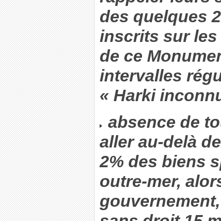
des quelques 
inscrits sur le
de ce Monumen
intervalles rég
« Harki inconnu
absence de tou
aller au-delà d
2% des biens s
outre-mer, alor
gouvernement,
sans droit 15 mi