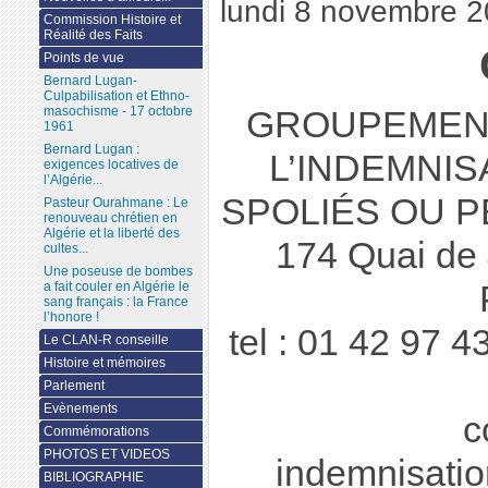
lundi 8 novembre 
Commission Histoire et
Réalité des Faits
Points de vue
Bernard Lugan-
Culpabilisation et Ethno-
masochisme - 17 octobre
GROUPEMENT
1961
Bernard Lugan :
L’INDEMNIS
exigences locatives de
l’Algérie...
SPOLIÉS OU 
Pasteur Ourahmane : Le
renouveau chrétien en
Algérie et la liberté des
174 Quai de
cultes...
Une poseuse de bombes
a fait couler en Algérie le
sang français : la France
l’honore !
tel : 01 42 97 4
Le CLAN-R conseille
Histoire et mémoires
Parlement
Evènements
c
Commémorations
PHOTOS ET VIDEOS
indemnisati
BIBLIOGRAPHIE