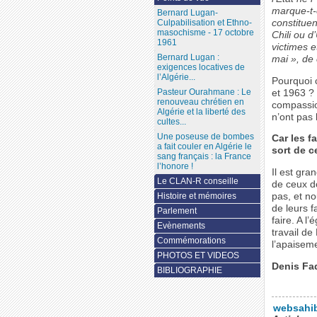
marque-t-e
Bernard Lugan-
constituen
Culpabilisation et Ethno-
masochisme - 17 octobre
Chili ou d
1961
victimes e
Bernard Lugan :
mai », de
exigences locatives de
l’Algérie...
Pourquoi 
Pasteur Ourahmane : Le
et 1963 ? 
renouveau chrétien en
compassion
Algérie et la liberté des
n’ont pas 
cultes...
Une poseuse de bombes
Car les f
a fait couler en Algérie le
sort de c
sang français : la France
l’honore !
Il est gra
Le CLAN-R conseille
de ceux d
pas, et n
Histoire et mémoires
de leurs f
Parlement
faire. A l
Evènements
travail de
Commémorations
l’apaisem
PHOTOS ET VIDEOS
Denis Fa
BIBLIOGRAPHIE
websahi