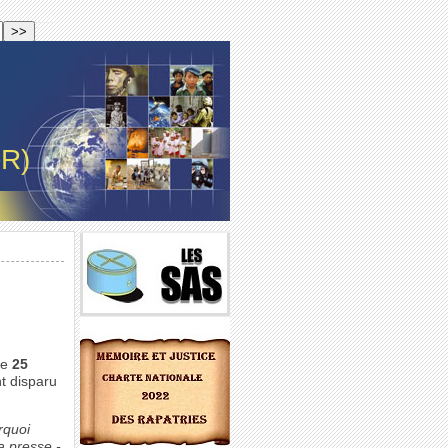
-R)
le
25
nt disparu
rquoi
la presse -