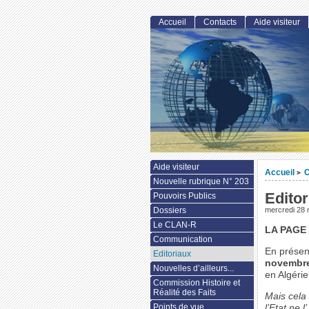
Accueil
Contacts
Aide visiteur
Aide visiteur
Accueil
C
>
Nouvelle rubrique N° 203
Edito
Pouvoirs Publics
Dossiers
mercredi 28
Le CLAN-R
LA PAGE
Communication
En présen
Editoriaux
novembre
Nouvelles d’ailleurs...
en Algérie
Commission Histoire et
Réalité des Faits
Mais cela 
Points de vue
l’Etat ne l