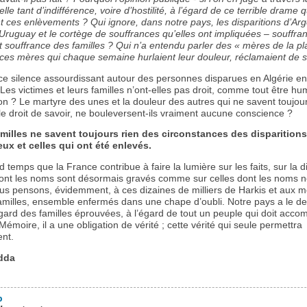
lle tant d’indifférence, voire d’hostilité, à l’égard de ce terrible drame 
t ces enlèvements ? Qui ignore, dans notre pays, les disparitions d’Arg
’Uruguay et le cortège de souffrances qu’elles ont impliquées – souffra
t souffrance des familles ? Qui n’a entendu parler des « mères de la p
 ces mères qui chaque semaine hurlaient leur douleur, réclamaient de s
ce silence assourdissant autour des personnes disparues en Algérie e
Les victimes et leurs familles n’ont-elles pas droit, comme tout être hu
 ? Le martyre des unes et la douleur des autres qui ne savent toujours
le droit de savoir, ne bouleversent-ils vraiment aucune conscience ?
amilles ne savent toujours rien des circonstances des disparitions
eux et celles qui ont été enlevés.
nd temps que la France contribue à faire la lumière sur les faits, sur la d
ont les noms sont désormais gravés comme sur celles dont les noms ne
ous pensons, évidemment, à ces dizaines de milliers de Harkis et aux
amilles, ensemble enfermés dans une chape d’oubli. Notre pays a le de
’égard des familles éprouvées, à l’égard de tout un peuple qui doit accom
 Mémoire, il a une obligation de vérité ; cette vérité qui seule permettra
ent.
dda
b