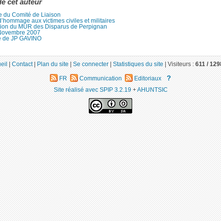
de cet auteur
e du Comité de Liaison
’hommage aux victimes civiles et militaires
tion du MUR des Disparus de Perpignan
Novembre 2007
e de JP GAVINO
eil
|
Contact
|
Plan du site
|
Se connecter
|
Statistiques du site
|
Visiteurs :
611 /
129
?
FR
Communication
Editoriaux
Site réalisé avec SPIP 3.2.19
+
AHUNTSIC