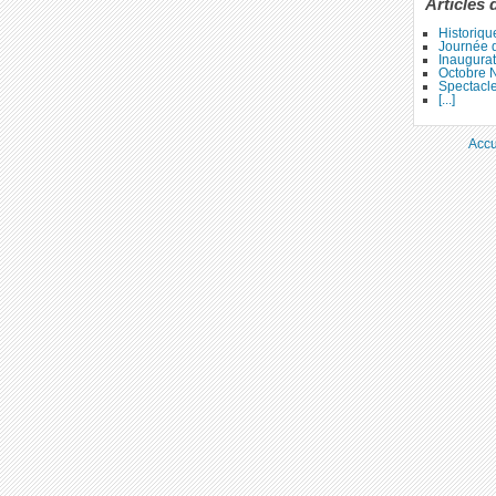
Articles 
Historiqu
Journée d
Inaugura
Octobre 
Spectacl
[...]
Accu