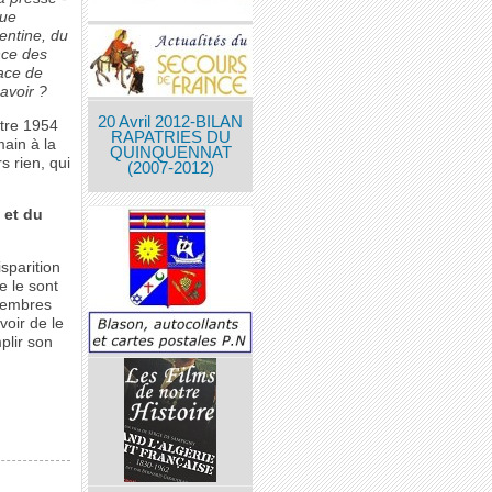
que
entine, du
nce des
lace de
avoir ?
20 Avril 2012-BILAN
ntre 1954
RAPATRIES DU
main à la
QUINQUENNAT
 rien, qui
(2007-2012)
 et du
isparition
 le sont
 membres
voir de le
plir son