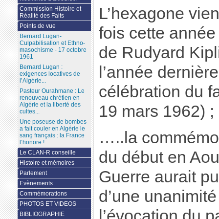
L’hexagone vien
Commission Histoire et
Réalité des Faits
Points de vue
fois cette année 
Bernard Lugan-
Culpabilisation et Ethno-
de Rudyard Kipl
masochisme - 17 octobre
1961
l’année dernière
Bernard Lugan :
exigences locatives de
l’Algérie...
célébration du f
Pasteur Ourahmane : Le
renouveau chrétien en
Algérie et la liberté des
19 mars 1962) ;
cultes...
Une poseuse de bombes
a fait couler en Algérie le
…..la commémor
sang français : la France
l’honore !
du début en Aou
Le CLAN-R conseille
Histoire et mémoires
Guerre aurait pu 
Parlement
Evènements
d’une unanimité
Commémorations
PHOTOS ET VIDEOS
l’évocation du p
BIBLIOGRAPHIE