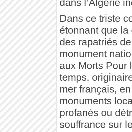
dans l’Algérie 
Dans ce triste co
étonnant que l
des rapatriés de
monument nation
aux Morts Pour l
temps, originair
mer français, e
monuments loca
profanés ou détru
souffrance sur l