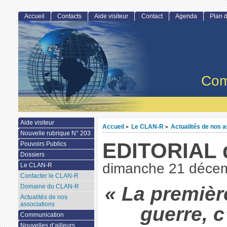
Accueil
Contacts
Aide visiteur
Contact
Agenda
Plan d
Com
Aide visiteur
Accueil
Le CLAN-R
Actualités de nos a
>
>
Nouvelle rubrique N° 203
EDITORIAL d
Pouvoirs Publics
Dossiers
dimanche 21 déce
Le CLAN-R
Contacter le CLAN-R
« La premièr
Domaine du CLAN-R
Actualités de nos
associations
guerre, c’
Communication
Nouvelles d’ailleurs...