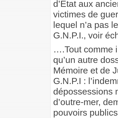
d’Etat aux anci
victimes de gue
lequel n’a pas l
G.N.P.I., voir é
….Tout comme il
qu’un autre dos
Mémoire et de Ju
G.N.P.I : l’inde
dépossessions m
d’outre-mer, de
pouvoirs publics