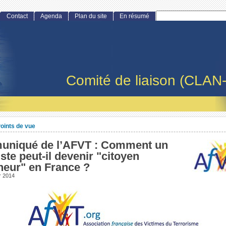
Contact
Agenda
Plan du site
En résumé
Comité de liaison (CLAN
oints de vue
niqué de l’AFVT : Comment un
iste peut-il devenir "citoyen
neur" en France ?
er 2014