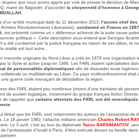
c stupeur que nous avons appris par voie de presse la décision de Mar
, maire de Bagnolet, d’accorder
la citoyenneté d’honneur à Georg
 ABDALLAH
.
ais d’un arrêté municipal daté du 11 décembre 2013,
l’ancien chef de
s Armées Révolutionnaires Libanaises),
condamné en France en 1987 
é
, est présenté comme un « défenseur acharné de la juste cause pales
isonnier politique ». Cette description sous-entend que Georges Ibrahi
a été condamné par la justice française en raison de ses idées, et n
 la réalité est tout autre…
n maronite originaire du Nord-Liban a créé en 1979 une organisation te
ar la Syrie et active jusqu’en 1986. Les FARL étaient spécialisées dan
nat de personnalités diplomatiques
afin de dissuader toute ingéren
unilatérale ou multilatérale au Liban. Ce pays multiconfessionnel était 
 une guerre civile menaçant de déstabiliser la région.
es des FARL étaient peu nombreux (moins d’une trentaine de person
ent de soutien logistique, notamment du groupe français Action Directe. 
e de rappeler que
certains attentats des FARL ont été revendiqués
recte
.
 nul débat que les FARL sont notamment les auteurs de l’assassinat de 
. Le 18 janvier 1982, l’attaché militaire américain
Charles Robert RA
aris. Le 3 avril, c’est au tour du diplomate
Yacov BARSIMANTOV
, se
 de l’ambassade d’Israël à Paris, d’être exécuté devant sa famille dans
parisien.