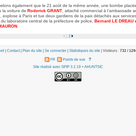
elons également que le 21 août de la même année, une bombe placée
 la voiture de
Roderick GRANT
, attaché commercial à l’ambassade a
, explose à Paris et tue deux gardiens de la paix détachés aux service
u laboratoire central de la préfecture de police,
Bernard LE DREAU 
 MAURON
.
1
2
eil
|
Contact
|
Plan du site
|
Se connecter
|
Statistiques du site
|
Visiteurs :
732 /
129
?
FR
Points de vue
Site réalisé avec SPIP 3.2.19
+
AHUNTSIC