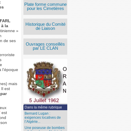
c
Plate forme commune
es
pour les Cimetières
s FARL
Historique du Comité
à la
de Liaison
tinienne »
m
on de ses
Ouvrages conseillés
par LE CLAN
rroriste
s
ce
à l’époque
nes) mais
Il est
 par
Dans la même rubrique
deux
Y
est
Bernard Lugan :
cond
exigences locatives de
l’Algérie...
 son
Une poseuse de bombes