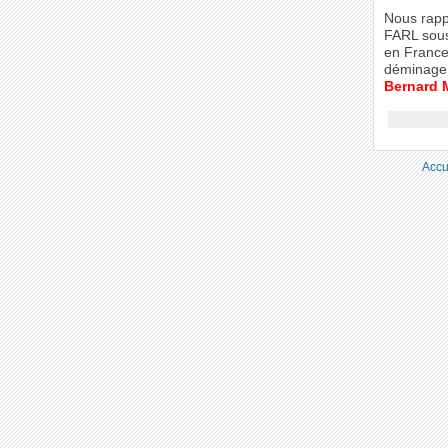
Nous rapp
FARL sous
en France
déminage d
Bernard
Accu