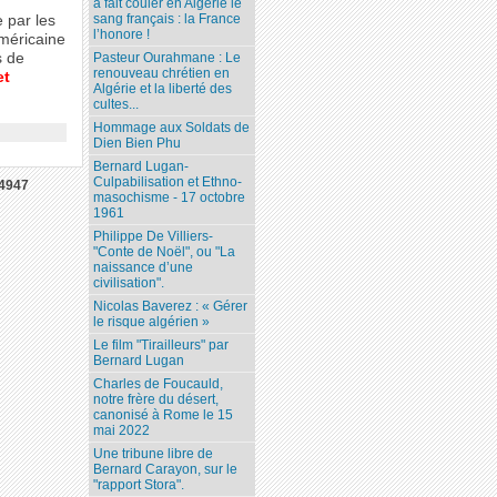
a fait couler en Algérie le
sang français : la France
 par les
l’honore !
méricaine
Pasteur Ourahmane : Le
s de
renouveau chrétien en
et
Algérie et la liberté des
cultes...
Hommage aux Soldats de
Dien Bien Phu
Bernard Lugan-
Culpabilisation et Ethno-
4947
masochisme - 17 octobre
1961
Philippe De Villiers-
"Conte de Noël", ou "La
naissance d’une
civilisation".
Nicolas Baverez : « Gérer
le risque algérien »
Le film "Tirailleurs" par
Bernard Lugan
Charles de Foucauld,
notre frère du désert,
canonisé à Rome le 15
mai 2022
Une tribune libre de
Bernard Carayon, sur le
"rapport Stora".