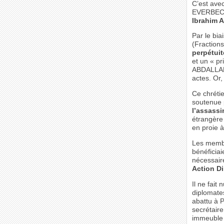
C’est ave
EVERBECQ
Ibrahim
Par le bi
(Fraction
perpétuit
et un « pr
ABDALLAH 
actes. Or,
Ce chrétie
soutenue p
l’assassi
étrangère 
en proie à
Les membr
bénéficiai
nécessair
Action Di
Il ne fait
diplomates
abattu à P
secrétaire
immeuble 