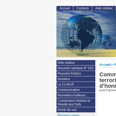
Accueil
Contacts
Aide visiteur
Aide visiteur
Accueil
P
>
Nouvelle rubrique N° 203
Commu
Pouvoirs Publics
terror
Dossiers
Le CLAN-R
d’hon
Communication
jeudi 9 janvi
Nouvelles d’ailleurs...
Commission Histoire et
Réalité des Faits
Points de vue
Bernard Lugan-