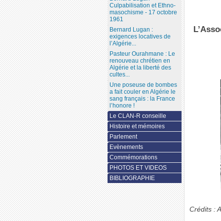
Culpabilisation et Ethno-
masochisme - 17 octobre
1961
L’Asso
Bernard Lugan :
exigences locatives de
l’Algérie...
Pasteur Ourahmane : Le
renouveau chrétien en
Algérie et la liberté des
cultes...
Une poseuse de bombes
a fait couler en Algérie le
sang français : la France
l’honore !
Le CLAN-R conseille
Histoire et mémoires
Parlement
Evènements
Commémorations
PHOTOS ET VIDEOS
BIBLIOGRAPHIE
Crédits :