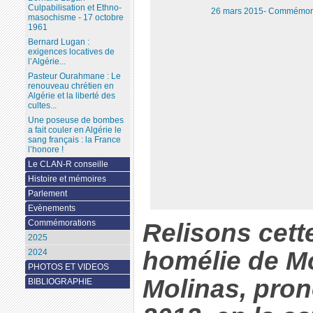
Culpabilisation et Ethno-
26 mars 2015- Commémorati
masochisme - 17 octobre
1961
Bernard Lugan :
exigences locatives de
l’Algérie...
Pasteur Ourahmane : Le
renouveau chrétien en
Algérie et la liberté des
cultes...
Une poseuse de bombes
a fait couler en Algérie le
sang français : la France
l’honore !
Le CLAN-R conseille
Histoire et mémoires
Parlement
Evènements
Commémorations
Relisons cet
2025
homélie de M
2024
PHOTOS ET VIDEOS
Molinas, pron
BIBLIOGRAPHIE