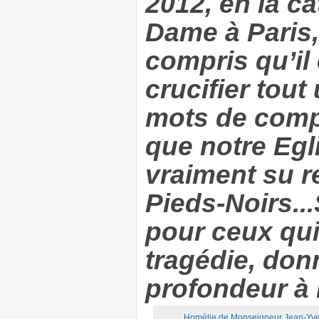
2012, en la c
Dame à Paris,
compris qu’il 
crucifier tout
mots de comp
que notre Egl
vraiment su r
Pieds-Noirs...
pour ceux qui
tragédie, don
profondeur à l
Homélie de Monseigneur Jean-Yve