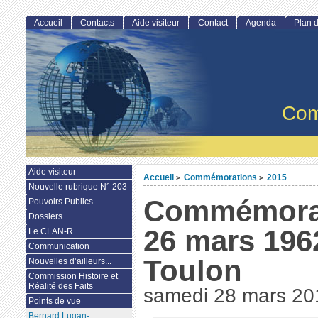
Accueil
Contacts
Aide visiteur
Contact
Agenda
Plan d
Com
Aide visiteur
Accueil
Commémorations
2015
>
>
Nouvelle rubrique N° 203
Commémora
Pouvoirs Publics
Dossiers
26 mars 196
Le CLAN-R
Communication
Toulon
Nouvelles d’ailleurs...
Commission Histoire et
Réalité des Faits
samedi 28 mars 20
Points de vue
Bernard Lugan-