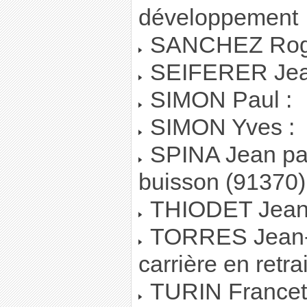
développement
SANCHEZ Roger
SEIFERER Jean
SIMON Paul :
SIMON Yves :
SPINA Jean paul
buisson (91370)
THIODET Jean 
TORRES Jean-lo
carrière en retra
TURIN Francette