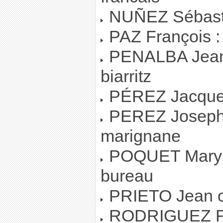
NUÑEZ Sébastie
PAZ François :
PENALBA Jean-p
biarritz
PÉREZ Jacqueli
PEREZ Joseph-fr
marignane
POQUET Marys
bureau
PRIETO Jean c
RODRIGUEZ Fab