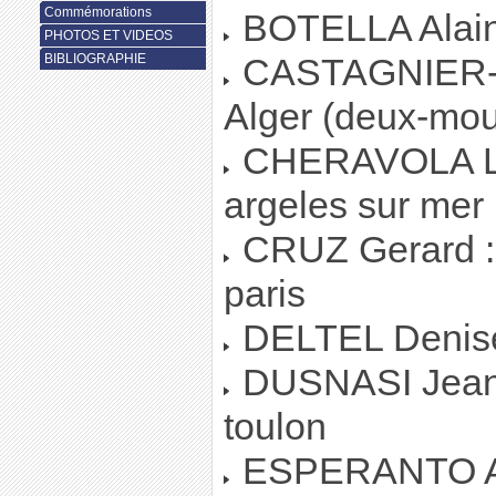
Commémorations
BOTELLA Alain :
PHOTOS ET VIDEOS
BIBLIOGRAPHIE
CASTAGNIER-D
Alger (deux-mou
CHERAVOLA Lau
argeles sur mer
CRUZ Gerard : 
paris
DELTEL Denise 
DUSNASI Jean -
toulon
ESPERANTO Al