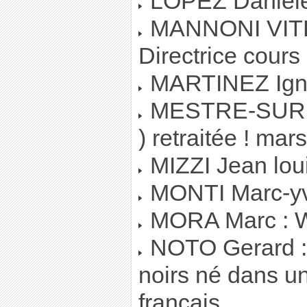
LOPEZ Daniele
MANNONI VITEL
Directrice cours
MARTINEZ Ignac
MESTRE-SURREL
) retraitée ! mars
MIZZI Jean loui
MONTI Marc-yv
MORA Marc : 
NOTO Gerard : 
noirs né dans u
francais