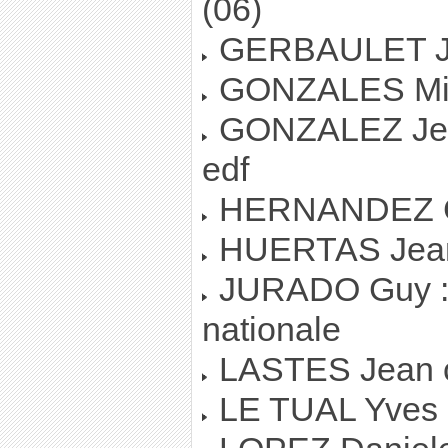
(06)
GERBAULET Je
GONZALES Mich
GONZALEZ Jean-
edf
HERNANDEZ Gill
HUERTAS Jean 
JURADO Guy : R
nationale
LASTES Jean c
LE TUAL Yves 