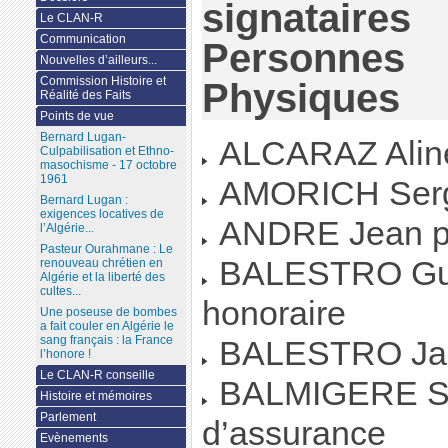
signataires
Le CLAN-R
Communication
Personnes
Nouvelles d’ailleurs...
Commission Histoire et
Physiques
Réalité des Faits
Points de vue
Bernard Lugan-
ALCARAZ Aline
Culpabilisation et Ethno-
masochisme - 17 octobre
1961
AMORICH Serge
Bernard Lugan :
exigences locatives de
ANDRE Jean pi
l’Algérie...
Pasteur Ourahmane : Le
BALESTRO Guy 
renouveau chrétien en
Algérie et la liberté des
cultes...
honoraire
Une poseuse de bombes
a fait couler en Algérie le
sang français : la France
BALESTRO Jacq
l’honore !
Le CLAN-R conseille
BALMIGERE Sol
Histoire et mémoires
Parlement
d’assurance
Evènements