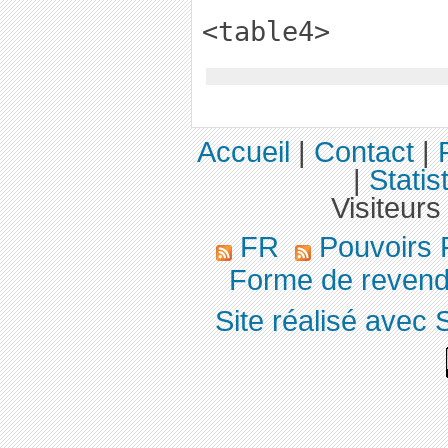
<table4>
Accueil
|
Contact
|
|
Statis
Visiteurs
FR
Pouvoirs 
Forme de revend
Site réalisé avec 