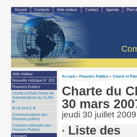
Accueil
Contacts
Aide visiteur
Contact
Agenda
Plan d
Com
Aide visiteur
Accueil
Pouvoirs Publics
Charte et Pla
>
>
Nouvelle rubrique N° 203
Charte du C
Pouvoirs Publics
Charte et Plate Forme de
revendications du CLAN-
30 mars 200
R
M.I.R et H.C.R
jeudi 30 juillet 2009
Communications des
Pouvoirs publics
Courriers adressés aux
Liste des
Pouvoirs Publics
Dossiers