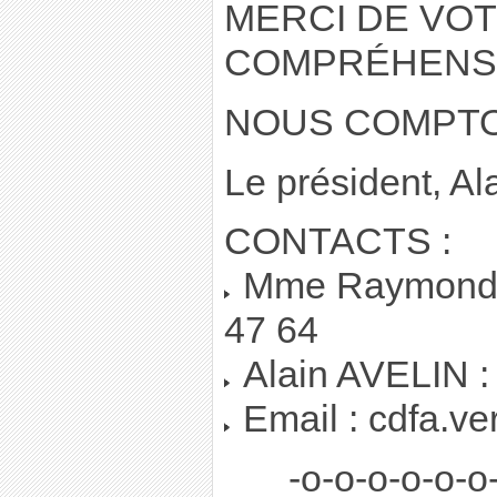
MERCI DE VO
COMPRÉHENSI
NOUS COMPTO
Le président, A
CONTACTS :
Mme Raymonde
47 64
Alain AVELIN :
Email : cdfa.ve
-o-o-o-o-o-o