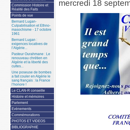
mercredi 18 septe
Commission Histoire et
Réalité des Faits
Points de vue
Bernard Lugan-
Culpabilisation et Ethno-
masochisme - 17 octobre
1961
Bernard Lugan :
exigences locatives de
l’Algérie...
Pasteur Ourahmane : Le
renouveau chrétien en
Algérie et la liberté des
cultes...
Une poseuse de bombes
a fait couler en Algérie le
sang français : la France
l’honore !
Le CLAN-R conseille
Histoire et mémoires
Parlement
Evènements
Commémorations
PHOTOS ET VIDEOS
BIBLIOGRAPHIE