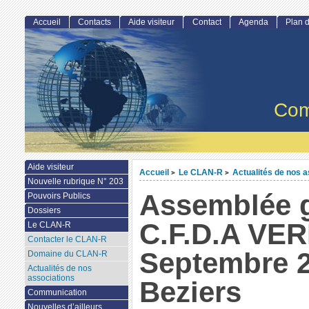
Accueil
Contacts
Aide visiteur
Contact
Agenda
Plan d
Com
Aide visiteur
Accueil
Le CLAN-R
Actualités de nos a
>
>
Nouvelle rubrique N° 203
Assemblée 
Pouvoirs Publics
Dossiers
C.F.D.A VER
Le CLAN-R
Contacter le CLAN-R
Septembre 2
Domaine du CLAN-R
Actualités de nos
associations
Beziers
Communication
Nouvelles d’ailleurs...