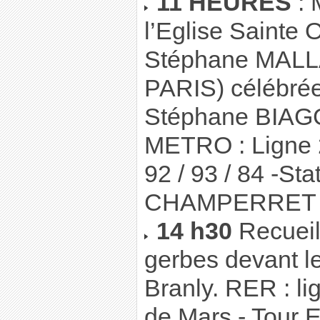
11 HEURES
: 
l’Eglise Sainte 
Stéphane MALL
PARIS) célébrée
Stéphane BIAG
METRO : Ligne 
92 / 93 / 84 -S
CHAMPERRET
14 h30
Recueil
gerbes devant l
Branly. RER : l
de Mars - Tour Ei