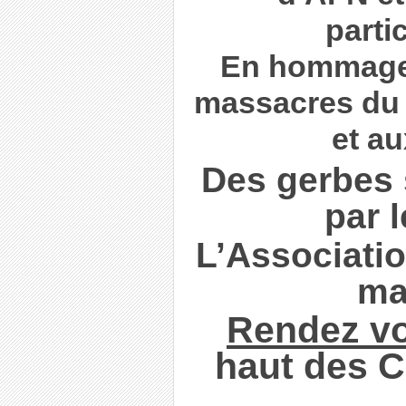
parti
En hommage 
massacres du 5
et a
Des gerbes
par 
L’Associati
ma
Rendez v
haut des 