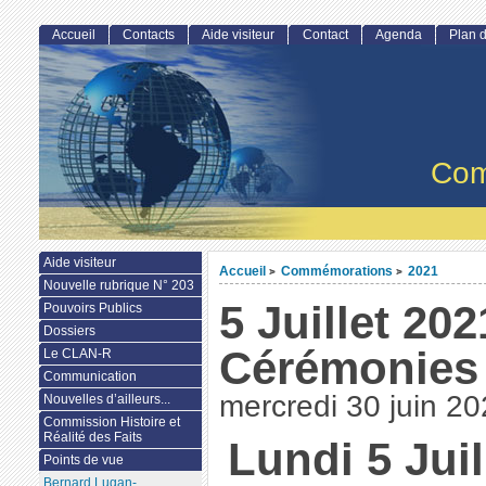
Accueil
Contacts
Aide visiteur
Contact
Agenda
Plan d
Com
Aide visiteur
Accueil
Commémorations
2021
>
>
Nouvelle rubrique N° 203
5 Juillet 202
Pouvoirs Publics
Dossiers
Cérémonies 
Le CLAN-R
Communication
mercredi 30 juin 2
Nouvelles d’ailleurs...
Commission Histoire et
Réalité des Faits
Lundi 5 Juil
Points de vue
Bernard Lugan-