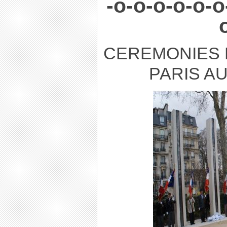
-o-o-o-o-o-o
CEREMONIES D
PARIS A