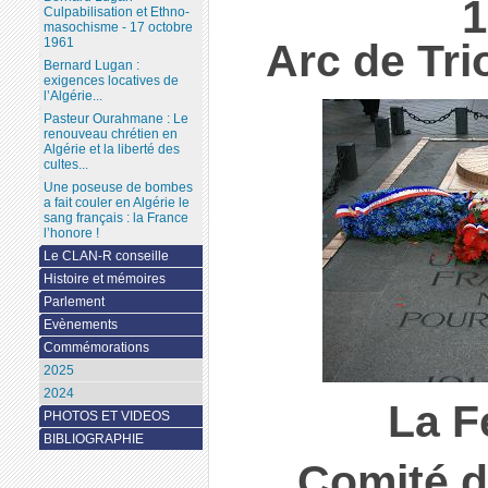
1
Culpabilisation et Ethno-
masochisme - 17 octobre
1961
Arc de Tr
Bernard Lugan :
exigences locatives de
l’Algérie...
Pasteur Ourahmane : Le
renouveau chrétien en
Algérie et la liberté des
cultes...
Une poseuse de bombes
a fait couler en Algérie le
sang français : la France
l’honore !
Le CLAN-R conseille
Histoire et mémoires
Parlement
Evènements
Commémorations
2025
2024
La F
PHOTOS ET VIDEOS
BIBLIOGRAPHIE
Comité d