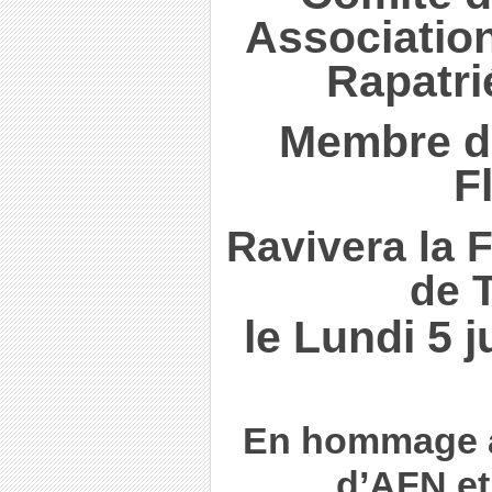
Associatio
Rapatri
Membre du
F
Ravivera la 
de 
le Lundi 5 j
En hommage au
d’AFN et