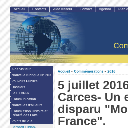
Accueil
Contacts
Aide visiteur
Contact
Agenda
Plan d
Com
Aide visiteur
Accueil
Commémorations
2016
>
>
Nouvelle rubrique N° 203
5 juillet 201
Pouvoirs Publics
Dossiers
Carces- Un 
Le CLAN-R
Communication
disparu "Mor
Nouvelles d’ailleurs...
Commission Histoire et
Réalité des Faits
France".
Points de vue
Bernard Lugan-