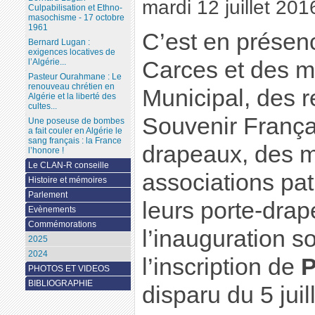
mardi 12 juillet 201
Culpabilisation et Ethno-
masochisme - 17 octobre
1961
C’est en présen
Bernard Lugan :
exigences locatives de
l’Algérie...
Carces et des 
Pasteur Ourahmane : Le
renouveau chrétien en
Municipal, des 
Algérie et la liberté des
cultes...
Souvenir Françai
Une poseuse de bombes
a fait couler en Algérie le
sang français : la France
drapeaux, des 
l’honore !
Le CLAN-R conseille
associations pat
Histoire et mémoires
Parlement
leurs porte-drap
Evènements
Commémorations
l’inauguration s
2025
2024
l’inscription de
P
PHOTOS ET VIDEOS
BIBLIOGRAPHIE
disparu du 5 juil