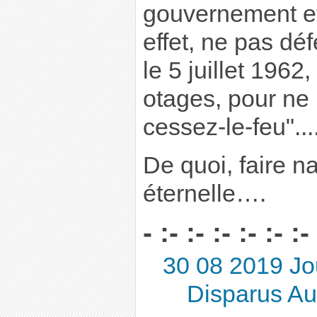
gouvernement et
effet, ne pas dé
le 5 juillet 1962
otages, pour ne
cessez-le-feu"...
De quoi, faire na
éternelle….
- :- :- :- :- :- :-
30 08 2019 J
Disparus A