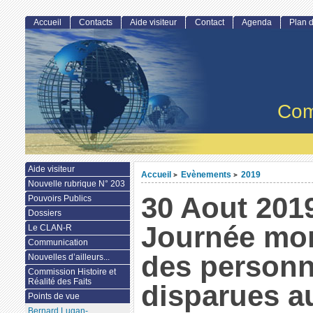
Accueil
Contacts
Aide visiteur
Contact
Agenda
Plan d
Com
Aide visiteur
Accueil
Evènements
2019
>
>
Nouvelle rubrique N° 203
30 Aout 201
Pouvoirs Publics
Dossiers
Journée mo
Le CLAN-R
Communication
des person
Nouvelles d’ailleurs...
Commission Histoire et
Réalité des Faits
disparues a
Points de vue
Bernard Lugan-