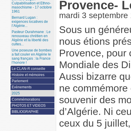
Provence- L
Culpabilisation et Ethno-
masochisme - 17 octobre
1961
mardi 3 septembre
Bernard Lugan :
exigences locatives de
l’Algérie...
Sous un généreux
Pasteur Ourahmane : Le
renouveau chrétien en
nous étions pré
Algérie et la liberté des
cultes...
Provence, pour 
Une poseuse de bombes
a fait couler en Algérie le
sang français : la France
Mondiale des Di
l’honore !
Le CLAN-R conseille
Aussi bizarre qu
Histoire et mémoires
Parlement
ne commémore ou
Evènements
2025
souvenir des mor
Commémorations
PHOTOS ET VIDEOS
d’Algérie. Ni ce
BIBLIOGRAPHIE
ceux du 5 juillet,