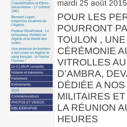
mardi 25 août 2015
Culpabilisation et Ethno-
masochisme - 17 octobre
1961
POUR LES PE
Bernard Lugan :
exigences locatives de
l’Algérie...
POURRONT PA
Pasteur Ourahmane : Le
renouveau chrétien en
TOULON , UNE
Algérie et la liberté des
cultes...
CÉRÉMONIE AU
Une poseuse de bombes
a fait couler en Algérie le
sang français : la France
VITROLLES AU
l’honore !
Le CLAN-R conseille
D’AMBRA, DE
Histoire et mémoires
Parlement
DÉDIÉE A NOS
Evènements
2025
MILITAIRES ET
Commémorations
PHOTOS ET VIDEOS
LA RÉUNION AU
BIBLIOGRAPHIE
HEURES