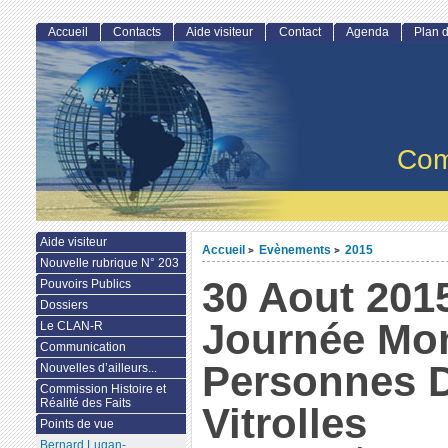
Accueil
Contacts
Aide visiteur
Contact
Agenda
Plan d
Com
Aide visiteur
Accueil
Evènements
2015
>
>
Nouvelle rubrique N° 203
30 Aout 201
Pouvoirs Publics
Dossiers
Journée Mon
Le CLAN-R
Communication
Personnes D
Nouvelles d’ailleurs...
Commission Histoire et
Réalité des Faits
Vitrolles
Points de vue
Bernard Lugan-