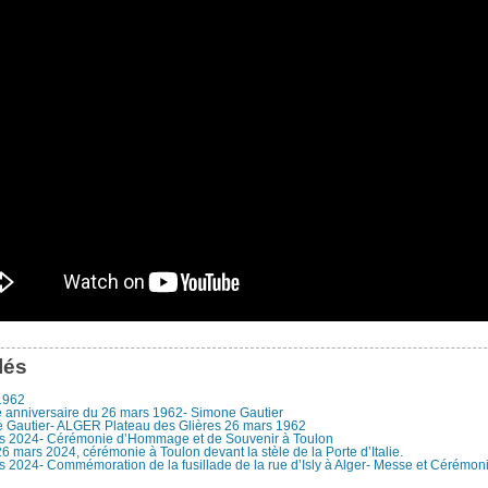
lés
1962
 anniversaire du 26 mars 1962- Simone Gautier
 Gautier- ALGER Plateau des Glières 26 mars 1962
s 2024- Cérémonie d’Hommage et de Souvenir à Toulon
6 mars 2024, cérémonie à Toulon devant la stèle de la Porte d’Italie.
 2024- Commémoration de la fusillade de la rue d’Isly à Alger- Messe et Cérémoni