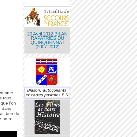
20 Avril 2012-BILAN
RAPATRIES DU
QUINQUENNAT
(2007-2012)
t comme
e tous
 que l’on
é dans
ait bon de
e notre