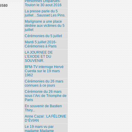
Personnes Disparues-
Toulon le 30 aout 2016
5580
La presse parle du 5
juillet ...Sausset Les Pins.
Marignane a une place
dédiée aux victimes du 5
juillet
Cérémonies du 5 juillet
Mardi 5 juillet 2016-
Cérémonies à Paris
LA JOURNEE DE
L’EXODE ET DU
SOUVENIR.
BFM-TV interroge Hervé
Cuesta sur le 19 mars
1962
Cérémonies du 26 mars
connues à ce jours
Cérémonie du 26 mars
sous l’Arc de Triomphe de
Paris
En souvenir de Bastien
Thiry...
Anne Cazal : LA FÉLONIE
D’ÉVIAN
Le 19 mars vu par
madame Madame