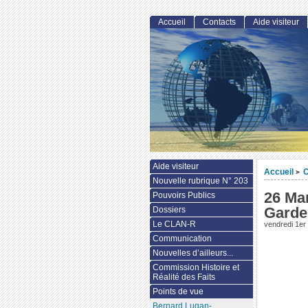
Accueil
Contacts
Aide visiteur
Aide visiteur
Accueil
>
Nouvelle rubrique N° 203
26 Ma
Pouvoirs Publics
Garde
Dossiers
Le CLAN-R
vendredi 1er 
Communication
Nouvelles d’ailleurs...
Commission Histoire et
Réalité des Faits
Points de vue
Bernard Lugan-