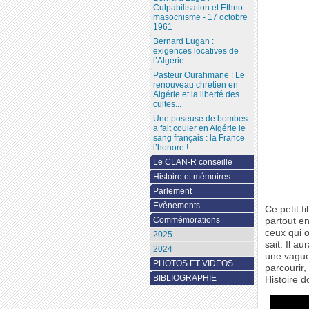
Culpabilisation et Ethno-
masochisme - 17 octobre
1961
Bernard Lugan :
exigences locatives de
l’Algérie...
Pasteur Ourahmane : Le
renouveau chrétien en
Algérie et la liberté des
cultes...
Une poseuse de bombes
a fait couler en Algérie le
sang français : la France
l’honore !
Le CLAN-R conseille
Histoire et mémoires
Parlement
Evènements
Ce petit 
Commémorations
partout en
ceux qui o
2025
sait. Il a
2024
une vague 
PHOTOS ET VIDEOS
parcourir
BIBLIOGRAPHIE
Histoire d