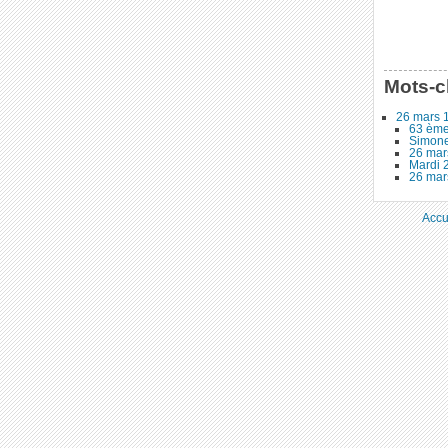
Mots-c
26 mars 
63 ème
Simone
26 mar
Mardi 2
26 mars
Accu