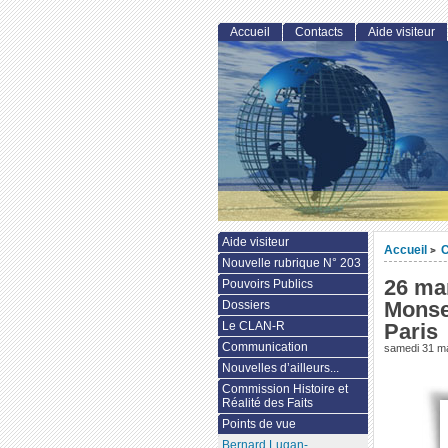
Accueil
Contacts
Aide visiteur
Aide visiteur
Accueil
>
Nouvelle rubrique N° 203
26 ma
Pouvoirs Publics
Monse
Dossiers
Le CLAN-R
Paris
Communication
samedi 31 m
Nouvelles d’ailleurs...
Commission Histoire et
Réalité des Faits
Points de vue
Bernard Lugan-