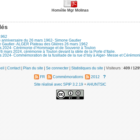
Homélie Mgr Molinas
lés
1962
 anniversaire du 26 mars 1962- Simone Gautier
 Gautier- ALGER Plateau des Glières 26 mars 1962
s 2024- Cérémonie d’Hommage et de Souvenir à Toulon
6 mars 2024, cérémonie à Toulon devant la stèle de la Porte d’Italie.
 2024- Commémoration de la fusillade de la rue d’Isly à Alger- Messe et Cérémoni
eil
|
Contact
|
Plan du site
|
Se connecter
|
Statistiques du site
|
Visiteurs :
409 /
129
?
FR
Commémorations
2012
Site réalisé avec SPIP 3.2.19
+
AHUNTSIC