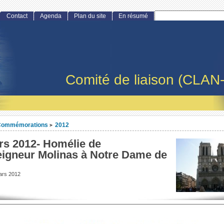
Contact
Agenda
Plan du site
En résumé
Comité de liaison (CLAN
Commémorations
2012
>
rs 2012- Homélie de
igneur Molinas à Notre Dame de
ars 2012