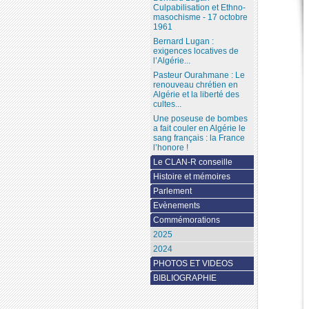
Culpabilisation et Ethno-
masochisme - 17 octobre
1961
Bernard Lugan :
exigences locatives de
l’Algérie...
Pasteur Ourahmane : Le
renouveau chrétien en
Algérie et la liberté des
cultes...
Une poseuse de bombes
a fait couler en Algérie le
sang français : la France
l’honore !
Le CLAN-R conseille
Histoire et mémoires
Parlement
Evènements
Commémorations
2025
2024
PHOTOS ET VIDEOS
BIBLIOGRAPHIE