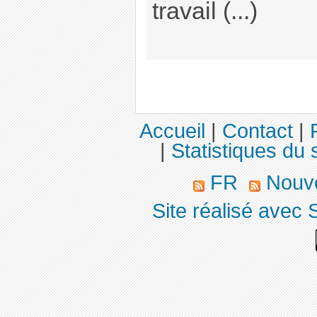
travail (...)
Accueil
|
Contact
|
|
Statistiques du s
FR
Nouve
Site réalisé avec 