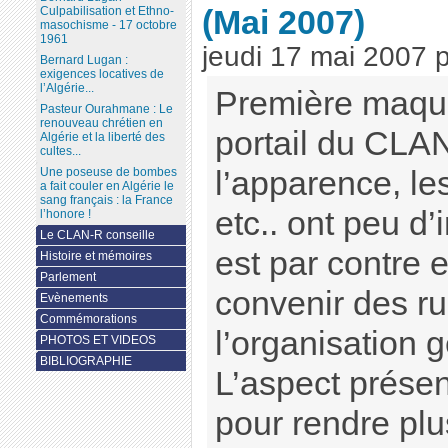
(Mai 2007)
Culpabilisation et Ethno-
masochisme - 17 octobre
1961
jeudi 17 mai 2007
Bernard Lugan :
exigences locatives de
l’Algérie...
Première maque
Pasteur Ourahmane : Le
renouveau chrétien en
portail du CLA
Algérie et la liberté des
cultes...
l’apparence, le
Une poseuse de bombes
a fait couler en Algérie le
sang français : la France
etc.. ont peu d
l’honore !
Le CLAN-R conseille
est par contre e
Histoire et mémoires
Parlement
convenir des ru
Evènements
Commémorations
l’organisation g
PHOTOS ET VIDEOS
BIBLIOGRAPHIE
L’aspect présen
pour rendre plu