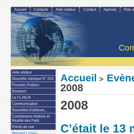
Accueil
Contacts
Aide visiteur
Contact
Agenda
Plan d
Com
Aide visiteur
Accueil
Evèn
>
Nouvelle rubrique N° 203
2008
Pouvoirs Publics
Dossiers
Le CLAN-R
2008
Communication
Nouvelles d’ailleurs...
Commission Histoire et
Réalité des Faits
C’était le 13
Points de vue
Bernard Lugan-