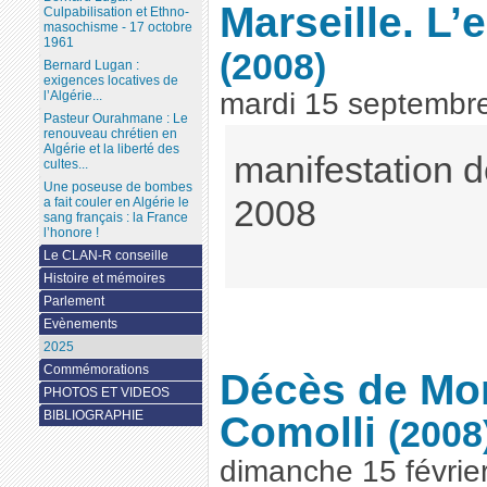
Marseille. L’
Culpabilisation et Ethno-
masochisme - 17 octobre
1961
(2008)
Bernard Lugan :
exigences locatives de
mardi 15 septembr
l’Algérie...
Pasteur Ourahmane : Le
renouveau chrétien en
Algérie et la liberté des
manifestation d
cultes...
Une poseuse de bombes
2008
a fait couler en Algérie le
sang français : la France
l’honore !
Le CLAN-R conseille
Histoire et mémoires
Parlement
Evènements
2025
Commémorations
Décès de Mo
PHOTOS ET VIDEOS
Comolli
BIBLIOGRAPHIE
(2008
dimanche 15 févrie