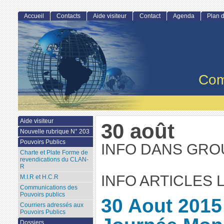
Accueil
Contacts
Aide visiteur
Contact
Agenda
Plan d
Com
Aide visiteur
30 août
Nouvelle rubrique N° 203
Pouvoirs Publics
INFO DANS GRO
Charte et Plate Forme de
revendications du CLAN-
R
INFO ARTICLES 
M.I.R et H.C.R
Communications des
Pouvoirs publics
30 Aout 2015
Courriers adressés aux
Pouvoirs Publics
Dossiers