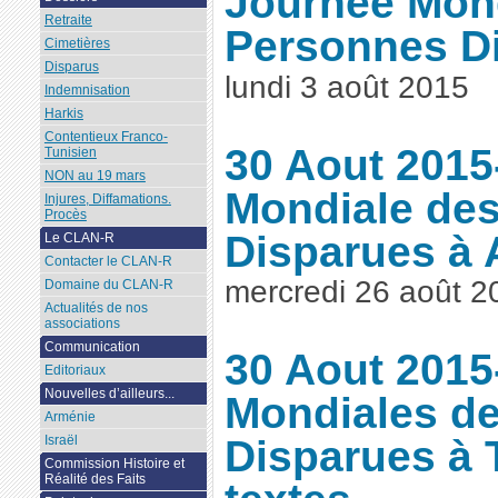
Journée Mon
Retraite
Personnes D
Cimetières
Disparus
lundi 3 août 2015
Indemnisation
Harkis
Contentieux Franco-
30 Aout 2015
Tunisien
NON au 19 mars
Mondiale de
Injures, Diffamations.
Procès
Disparues à
Le CLAN-R
Contacter le CLAN-R
mercredi 26 août 2
Domaine du CLAN-R
Actualités de nos
associations
Communication
30 Aout 2015
Editoriaux
Nouvelles d’ailleurs...
Mondiales d
Arménie
Disparues à 
Israël
Commission Histoire et
Réalité des Faits