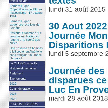
textes
Points de vue
Bernard Lugan-
lundi 31 août 2015
Culpabilisation et Ethno-
masochisme - 17 octobre
1961
Bernard Lugan :
30 Aout 2022
exigences locatives de
l’Algérie...
Journée Mon
Pasteur Ourahmane : Le
renouveau chrétien en
Algérie et la liberté des
Disparitions
cultes...
Une poseuse de bombes
a fait couler en Algérie le
lundi 5 septembre 
sang français : la France
l’honore !
Le CLAN-R conseille
Journée des
Histoire et mémoires
Parlement
disparues ce
Evènements
2025
Luc En Prov
Commémorations
2025
mardi 28 août 2018
2024
PHOTOS ET VIDEOS