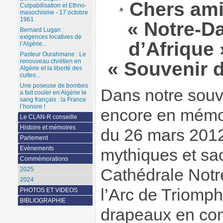
Chers ami
Culpabilisation et Ethno-
masochisme - 17 octobre
1961
« Notre-D
Bernard Lugan :
exigences locatives de
d’Afrique 
l’Algérie...
Pasteur Ourahmane : Le
renouveau chrétien en
« Souvenir 
Algérie et la liberté des
cultes...
Une poseuse de bombes
Dans notre souv
a fait couler en Algérie le
sang français : la France
l’honore !
encore en mémo
Le CLAN-R conseille
Histoire et mémoires
du 26 mars 2012 
Parlement
Evènements
mythiques et sac
Commémorations
Cathédrale Notr
2025
2024
l’Arc de Triomp
PHOTOS ET VIDEOS
BIBLIOGRAPHIE
drapeaux en co