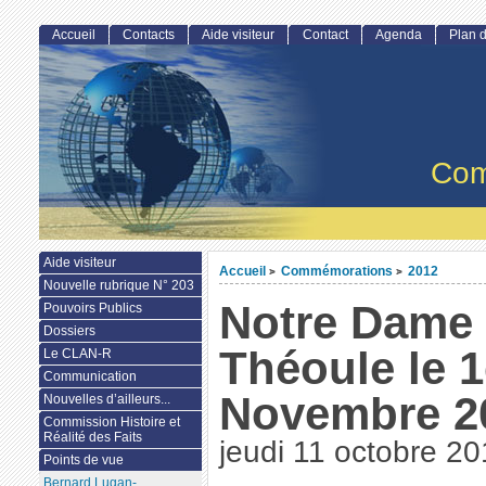
Accueil
Contacts
Aide visiteur
Contact
Agenda
Plan d
Com
Aide visiteur
Accueil
Commémorations
2012
>
>
Nouvelle rubrique N° 203
Notre Dame 
Pouvoirs Publics
Dossiers
Théoule le 1
Le CLAN-R
Communication
Novembre 2
Nouvelles d’ailleurs...
Commission Histoire et
Réalité des Faits
jeudi 11 octobre 2
Points de vue
Bernard Lugan-