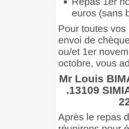
Repas 1er no
euros (sans 
Pour toutes vos 
envoi de chèque
ou/et 1er novem
octobre, vous ad
Mr Louis BIMA
.13109 SIMIA
22
Après le repas d
réunirons pour é