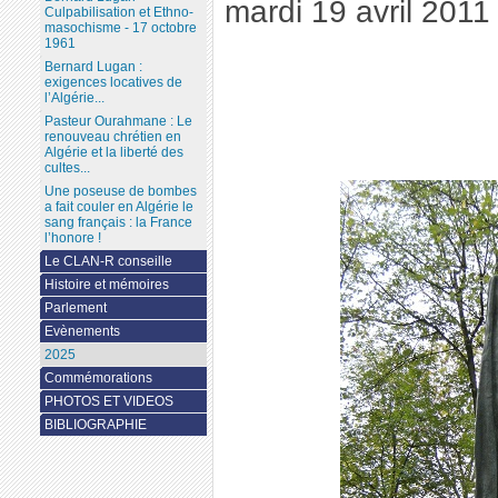
mardi 19 avril 2011
Culpabilisation et Ethno-
masochisme - 17 octobre
1961
Bernard Lugan :
exigences locatives de
l’Algérie...
Pasteur Ourahmane : Le
renouveau chrétien en
Algérie et la liberté des
cultes...
Une poseuse de bombes
a fait couler en Algérie le
sang français : la France
l’honore !
Le CLAN-R conseille
Histoire et mémoires
Parlement
Evènements
2025
Commémorations
PHOTOS ET VIDEOS
BIBLIOGRAPHIE