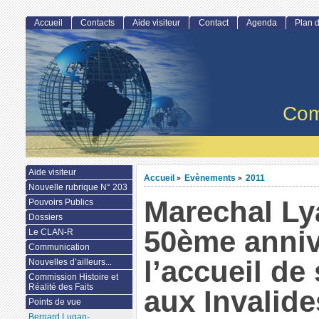
Accueil
Contacts
Aide visiteur
Contact
Agenda
Plan d
Com
Aide visiteur
Accueil
Evènements
2011
>
>
Nouvelle rubrique N° 203
Marechal Ly
Pouvoirs Publics
Dossiers
50ème anniv
Le CLAN-R
Communication
l’accueil de
Nouvelles d’ailleurs...
Commission Histoire et
Réalité des Faits
aux Invalide
Points de vue
Bernard Lugan-