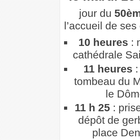
jour du
50èm
l’accueil de ses
10 heures
: 
cathédrale Sai
11 heures
:
tombeau du M
le Dôm
11 h 25
: pris
dépôt de ger
place Den