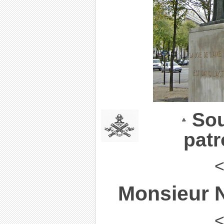
Sou
pat
<
Monsieur N
<